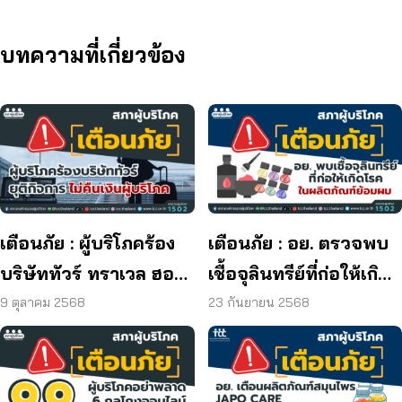
บทความที่เกี่ยวข้อง
เตือนภัย : ผู้บริโภคร้อง
เตือนภัย : อย. ตรวจพบ
บริษัททัวร์ ทราเวล ฮอลิ
เชื้อจุลินทรีย์ที่ก่อให้เกิด
เดย์ ยุติกิจการ ไม่คืนเงิน
โรค และพบแบคทีเรีย
9 ตุลาคม 2568
23 กันยายน 2568
ผู้บริโภค
ยีสต์ และรา เกิน
มาตรฐานกำหนด ใน
ผลิตภัณฑ์ย้อมผม