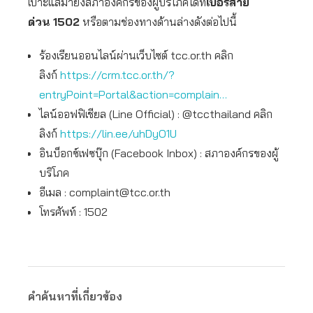
เบาะแสมายังสภาองค์กรของผู้บริโภคได้ที่
เบอร์สาย
ด่วน
1502
หรือตามช่องทางด้านล่างดังต่อไปนี้
ร้องเรียนออนไลน์ผ่านเว็บไซต์ tcc.or.th คลิก
ลิงก์
https://crm.tcc.or.th/?
entryPoint=Portal&action=complain…
ไลน์ออฟฟิเชียล (Line Official) : @tccthailand คลิก
ลิงก์
https://lin.ee/uhDyO1U
อินบ็อกซ์เฟซบุ๊ก (Facebook Inbox) : สภาองค์กรของผู้
บริโภค
อีเมล :
complaint@tcc.or.th
โทรศัพท์ : 1502
คำค้นหาที่เกี่ยวข้อง