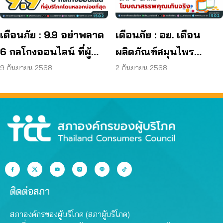
เตือนภัย : 9.9 อย่าพลาด
เตือนภัย : อย. เตือน
6 กลโกงออนไลน์ ที่ผู้
ผลิตภัณฑ์สมุนไพร
บริโภคโดนหลอกบ่อย
JAPO CARE โฆษณา
9 กันยายน 2568
2 กันยายน 2568
ที่สุด
สรรพคุณเกินจริง
ติดต่อสภา
สภาองค์กรของผู้บริโภค (สภาผู้บริโภค)