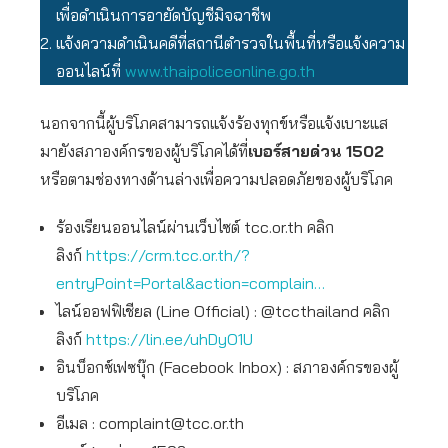
เพื่อดำเนินการอายัดบัญชีมิจฉาชีพ
แจ้งความดำเนินคดีที่สถานีตำรวจในพื้นที่หรือแจ้งความ
ออนไลน์ที่
www.thaipoliceonline.go.th
นอกจากนี้ผู้บริโภคสามารถแจ้งร้องทุกข์หรือแจ้งเบาะแส
มายังสภาองค์กรของผู้บริโภคได้ที่
เบอร์สายด่วน 1502
หรือตามช่องทางด้านล่างเพื่อความปลอดภัยของผู้บริโภค
ร้องเรียนออนไลน์ผ่านเว็บไซต์ tcc.or.th คลิก
ลิงก์
https://crm.tcc.or.th/?
entryPoint=Portal&action=complain…
ไลน์ออฟฟิเชียล (Line Official) : @tccthailand คลิก
ลิงก์
https://lin.ee/uhDyO1U
อินบ็อกซ์เฟซบุ๊ก (Facebook Inbox) : สภาองค์กรของผู้
บริโภค
อีเมล :
complaint@tcc.or.th