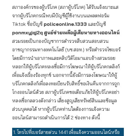
สภาองค์กรของผู้บริโภค (สภาผู้บริโภค) ได้รับแจ้งเบาะแส
จากผู้บริโภคกรณีพบมีบัญชีผู้ใช้งานบนแพลตฟอร์ม
Tiktok ชื่อบัญชี
policeonline.1333
และบัญชี
ponmxyjqj2q
ศูนย์ช่วยเหลือผู้เสียหายทางออนไลน์
สวมรอยเป็นกองบัญชาการตำรวจสืบสวนสอบสวน
อาชญากรรมทางเทคโนโลยี (บช.สอท.) หรือตำรวจไซเบอร์
โดยมีการนำเอาภาพและคลิปวิดิโอมาแอบอ้างสวมรอย
หลอกให้ผู้บริโภคหลงเชื่อมีการโฆษณาให้ผู้บริโภคกดลิงก์
เพื่อแจ้งเรื่องร้องทุกข์ นอกจากนี้ยังมีการลงโฆษณาให้ผู้
บริโภคกดลิงก์เพื่อลงทะเบียนรับสิทธิ์ขอเงินคืนจากการถูก
โกงออนไลน์ด้วย สภาผู้บริโภคขอเตือนภัยให้ผู้บริโภคอย่า
หลงเชื่อกลลวงดังกล่าว เสี่ยงสูญเสียทรัพย์สินและข้อมูล
ส่วนบุคคลได้ หากผู้บริโภคท่านใดต้องการแจ้งความ
ออนไลน์สามารถดำเนินการได้ 2 ช่องทาง ดังนี้
โทรไปที่เบอร์สายด่วน 1441 เพื่อแจ้งความออนไลน์หรือ