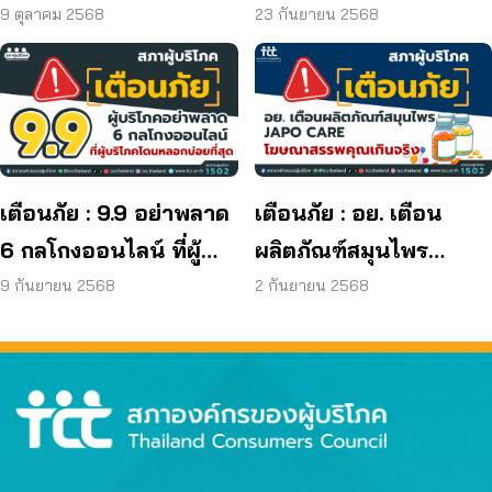
เดย์ ยุติกิจการ ไม่คืนเงิน
โรค และพบแบคทีเรีย
9 ตุลาคม 2568
23 กันยายน 2568
ผู้บริโภค
ยีสต์ และรา เกิน
มาตรฐานกำหนด ใน
ผลิตภัณฑ์ย้อมผม
เตือนภัย : 9.9 อย่าพลาด
เตือนภัย : อย. เตือน
6 กลโกงออนไลน์ ที่ผู้
ผลิตภัณฑ์สมุนไพร
บริโภคโดนหลอกบ่อย
JAPO CARE โฆษณา
9 กันยายน 2568
2 กันยายน 2568
ที่สุด
สรรพคุณเกินจริง