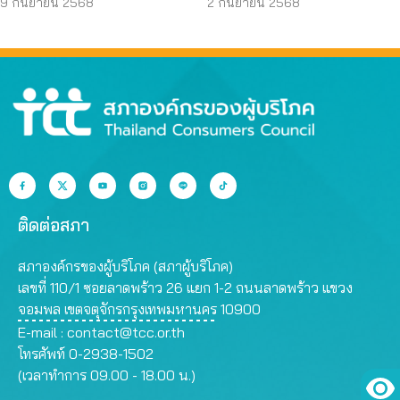
บริโภคโดนหลอกบ่อย
JAPO CARE โฆษณา
9 กันยายน 2568
2 กันยายน 2568
ที่สุด
สรรพคุณเกินจริง
ติดต่อสภา
สภาองค์กรของผู้บริโภค (สภาผู้บริโภค)
เลขที่ 110/1 ซอยลาดพร้าว 26 แยก 1-2 ถนนลาดพร้าว แขวง
จอมพล เขตจตุจักรกรุงเทพมหานคร 10900
E-mail :
contact@tcc.or.th
โทรศัพท์ 0-2938-1502
(เวลาทำการ 09.00 - 18.00 น.)