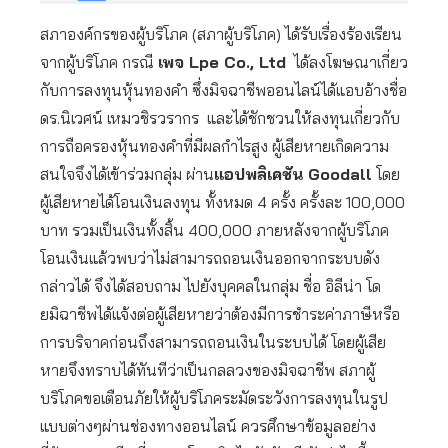
สภาองค์กรของผู้บริโภค (สภาผู้บริโภค) ได้รับเรื่องร้องเรียน
จากผู้บริโภค กรณี
เพจ Lpe Co., Ltd
ได้ลงโฆษณาเกี่ยว
กับการลงทุนหุ้นทองคำ ซึ่งมิจฉาชีพออนไลน์ได้แอบอ้างชื่อ
ดร.นิเวศน์ เหมวชิรวรากร และได้ชักชวนให้ลงทุนเกี่ยวกับ
การถือครองหุ้นทองคำที่มีผลกำไรสูง ผู้เสียหายเกิดความ
สนใจจึงได้เข้าร่วมกลุ่ม ผ่าน
แอปพลิเคชัน Goodall
โดย
ผู้เสียหายได้โอนเงินลงทุน ทั้งหมด 4 ครั้ง ครั้งละ 100,000
บาท รวมเป็นเงินทั้งสิ้น 400,000 ภายหลังจากผู้บริโภค
โอนเงินแล้วพบว่าไม่สามารถถอนเงินออกจากระบบดัง
กล่าวได้ จึงได้สอบถาม ไปยังบุคคลในกลุ่ม ชื่อ อิลีน่า โด
ยมิฉาชีพได้แจ้งต่อผู้เสียหายว่าต้องมีการชำระค่าภาษีหรือ
การบริจาคก่อนถึงสามารถถอนเงินในระบบได้ โดยผู้เสีย
หายจึงทราบได้ทันทีว่าเป็นกลลวงของมิจฉาชีพ สภาผู้
บริโภคขอเตือนภัยให้ผู้บริโภคระมัดระวังการลงทุนในรูป
แบบต่างๆผ่านช่องทางออนไลน์ ควรศึกษาข้อมูลอย่าง