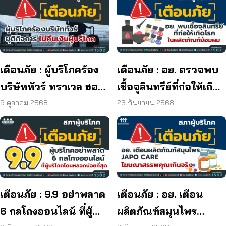
เตือนภัย : ผู้บริโภคร้อง
เตือนภัย : อย. ตรวจพบ
บริษัททัวร์ ทราเวล ฮอลิ
เชื้อจุลินทรีย์ที่ก่อให้เกิด
เดย์ ยุติกิจการ ไม่คืนเงิน
โรค และพบแบคทีเรีย
9 ตุลาคม 2568
23 กันยายน 2568
ผู้บริโภค
ยีสต์ และรา เกิน
มาตรฐานกำหนด ใน
ผลิตภัณฑ์ย้อมผม
เตือนภัย : 9.9 อย่าพลาด
เตือนภัย : อย. เตือน
6 กลโกงออนไลน์ ที่ผู้
ผลิตภัณฑ์สมุนไพร