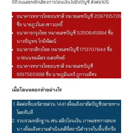
ถี่ถ้วนและหลีกเลี่ยงการโอนเงินไปยังบัญชี ดังต่อไปนี้
ธนาคารทหารไทยธนชาติ หมายเลขบัญชี 2097105726
ชื่อ นายภูวไนย เชาวฤทธิ์
ธนาคารกรุงไทย หมายเลขบัญชี 5350645994 ชื่อ
นางธัญพร โกมิพัฒน์
ธนาคารกสิกรไทย หมายเลขบัญชี 1713707844 ชื่อ
นายนนทมมิตร เนตรทิพย์
ธนาคารทหารไทยธนชาติ หมายเลขบัญชี
9197565998 ชื่อ นายภูมินทร์ ภูกาบเพ็ชร
เมื่อโดนหลอกทำอย่างไร
ติดต่อที่เบอร์สายด่วน 1441 เพื่อแจ้งอายัดบัญชีปลายทาง
โดยทันที
รวบรวมหลักฐาน เช่น สลิปโอนเงิน ภาพแชทการสนท
นา เพื่อแจ้งความดำเนินคดีที่สถานีตำรวจในพื้นที่หรือ