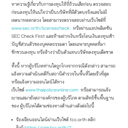
หาความรู้เกี่ยวกับการลงทุนให้ถี่ถ้วนเสียก่อน ตรวจสอบ
ก่อนลงทุนให้แน่ใจว่าเป็นบริษัทที่มีตัวตนจริงและไม่มี
เจตนาหลอกลวง โดยสามารถตรวจสอบผ่านเว็บไซต์ที่
www.sec.or.th/licensecheck
หรือผ่านแอปพลิเคชัน
SEC Check First และห้ามฝากเงินหรือโอนเงินลงทุนเข้า
บัญชีส่วนตัวของบุคคลธรรมดา โดยเฉพาะบุคคลที่มา
ชักชวนลงทุน หรืออ้างว่าเป็นตัวแทนบริษัทลงทุนเด็ดขาด
ทั้งนี้ หากผู้บริโภคท่านใดถูกโกงจากกรณีดังกล่าว สามารถ
แจ้งความดำเนินคดีกับสถานีตำรวจในพื้นที่โดยเร็วที่สุด
หรือแจ้งความออนไลน์ได้ทาง
เว็บไซต์
www.thaipoliceonline.com
หรือสามารถแจ้ง
เบาะแสมายังสภาองค์กรของผู้บริโภค ตามสิทธิขั้นพื้นฐาน
ของ ผู้บริโภคได้ตามช่องทางด้านล่างดังต่อไปนี้
ร้องเรียนออนไลน์ผ่านเว็บไซต์ tcc.or.th คลิก
ลิงก์
https://crm.tcc.or.th/?