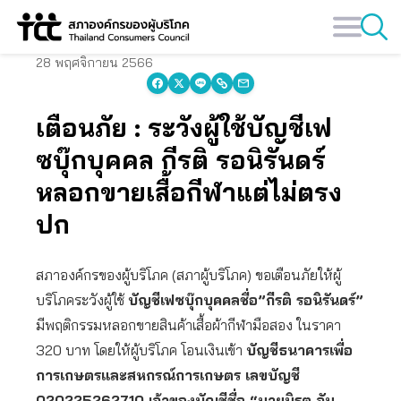
Skip
to
content
28 พฤศจิกายน 2566
เตือนภัย : ระวังผู้ใช้บัญชีเฟ
ซบุ๊กบุคคล กีรติ รอนิรันดร์
หลอกขายเสื้อกีฬาแต่ไม่ตรง
ปก
สภาองค์กรของผู้บริโภค (สภาผู้บริโภค) ขอเตือนภัยให้ผู้
บริโภคระวังผู้ใช้
บัญชีเฟซบุ๊กบุคคลชื่อ”กีรติ รอนิรันดร์”
มีพฤติกรรมหลอกขายสินค้าเสื้อผ้ากีฬามือสอง ในราคา
320 บาท โดยให้ผู้บริโภค โอนเงินเข้า
บัญชีธนาคารเพื่อ
การเกษตรและสหกรณ์การเกษตร เลขบัญชี
020225262710 เจ้าของบัญชีชื่อ “นายนิรุต จัน