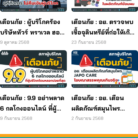
เตือนภัย : ผู้บริโภคร้อง
เตือนภัย : อย. ตรวจพบ
บริษัททัวร์ ทราเวล ฮอลิ
เชื้อจุลินทรีย์ที่ก่อให้เกิด
เดย์ ยุติกิจการ ไม่คืนเงิน
โรค และพบแบคทีเรีย
9 ตุลาคม 2568
23 กันยายน 2568
ผู้บริโภค
ยีสต์ และรา เกิน
มาตรฐานกำหนด ใน
ผลิตภัณฑ์ย้อมผม
เตือนภัย : 9.9 อย่าพลาด
เตือนภัย : อย. เตือน
6 กลโกงออนไลน์ ที่ผู้
ผลิตภัณฑ์สมุนไพร
บริโภคโดนหลอกบ่อย
JAPO CARE โฆษณา
9 กันยายน 2568
2 กันยายน 2568
ที่สุด
สรรพคุณเกินจริง