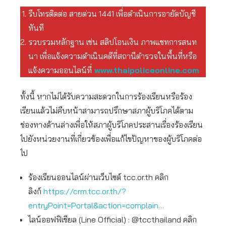
รีบโทรติดต่อ สายด่วน 1441 เพื่อดำเนินการอายัดบัญชี
ทันที
รวบรวมหลักฐาน เช่น สลิปโอนเงิน ภาพแชทการสนท
นา เพื่อแจ้งความดำเนินคดีที่สถานีตำรวจในพื้นที่หรือ
แจ้งความออนไลน์ที่
www.thaipoliceonline.com
ทั้งนี้ หากไม่ได้รับความสะดวกในการร้องเรียนหรือร้อง
เรียนแล้วไม่คืบหน้าสามารถปรึกษาสภาผู้บริโภคได้ตาม
ช่องทางด้านล่างเพื่อให้สภาผู้บริโภคประสานเรื่องร้องเรียน
ไปยังหน่วยงานที่เกี่ยวข้องเพื่อแก้ไขปัญหาของผู้บริโภคต่อ
ไป
ร้องเรียนออนไลน์ผ่านเว็บไซต์ tcc.or.th คลิก
ลิงก์
https://crm.tcc.or.th/?
entryPoint=Portal&action=complain…
ไลน์ออฟฟิเชียล (Line Official) : @tccthailand คลิก