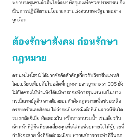
พยาบาลชุมชนตัดสินใจจัดหาพัสดุเองเพื่อช่วยประชาชน จึง
เป็นการปฏิบัติตามนโยบายความเร่งด่วนของรัฐบาลอย่าง
ถูกต้อง
ต้องรักษาสังคม ก่อนรักษา
กฎหมาย
ดร.นพ.ไพโรจน์ ได้ฝากข้อคิดสำคัญเกี่ยวกับวิชาชีพแพทย์
โดยเปรียบเทียบกับในอดีตที่กฎหมายอาญามาตรา 305 ยัง
ไม่เปิดช่องให้ทำแท้งได้แม้ทารกจะพิการรุนแรง แต่ในบาง
กรณีแพทย์สูติฯ อาจต้องยอมทำผิดกฎหมายเพื่อช่วยเหลือ
ครอบครัวและสังคม ไม่ว่าจะเป็นกรณีเด็กที่เป็นดาวน์ซินโด
รม ธาลัสซีเมีย หัดเยอรมัน หรือทารกบวมน้ำ เช่นเดียวกับ
เจ้าหน้าที่กู้ชีพที่ยอมเสี่ยงคุกเพื่อใส่ท่อช่วยหายใจให้ผู้ป่วยที่
กำลังจะตาย ทั้งที่ขัดต่อระเบียบ หากแต่การกระทำที่ฝืนกฎ