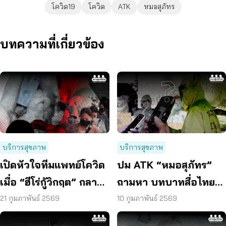
โควิด19
โควิด
ATK
หมอสุภัทร
บทความที่เกี่ยวข้อง
บริการสุขภาพ
บริการสุขภาพ
เปิดหัวใจทีมแพทย์โควิด
ปม ATK “หมอสุภัทร”
เมื่อ “ฮีโร่กู้วิกฤต” กลาย
ถามหา บทบาทสื่อไทย
เป็น “จำเลย” ในระบบ
ท่ามกลางความขัดแย้ง
21 กุมภาพันธ์ 2569
10 กุมภาพันธ์ 2569
ระเบียบ