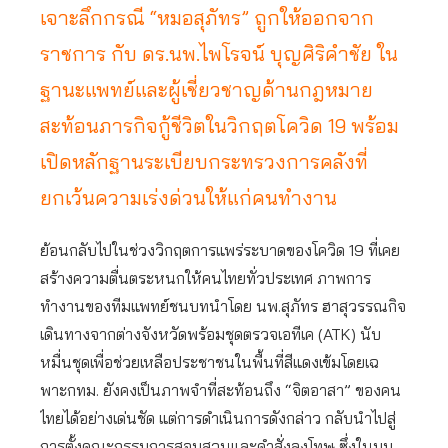
เจาะลึกกรณี “หมอสุภัทร” ถูกให้ออกจาก
ราชการ กับ ดร.นพ.ไพโรจน์ บุญศิริคำชัย ใน
ฐานะแพทย์และผู้เชี่ยวชาญด้านกฎหมาย
สะท้อนภารกิจกู้ชีวิตในวิกฤตโควิด 19 พร้อม
เปิดหลักฐานระเบียบกระทรวงการคลังที่
ยกเว้นความเร่งด่วนให้แก่คนทำงาน
ย้อนกลับไปในช่วงวิกฤตการแพร่ระบาดของโควิด 19 ที่เคย
สร้างความตื่นตระหนกให้คนไทยทั่วประเทศ ภาพการ
ทำงานของทีมแพทย์ชนบทนำโดย นพ.สุภัทร ฮาสุวรรณกิจ
เดินทางจากต่างจังหวัดพร้อมชุดตรวจเอทีเค (ATK) นับ
หมื่นชุดเพื่อช่วยเหลือประชาชนในพื้นที่สีแดงเข้มโดยเฉ
พาะกทม. ยังคงเป็นภาพจำที่สะท้อนถึง “จิตอาสา” ของคน
ไทยได้อย่างเด่นชัด แต่การดำเนินการดังกล่าว กลับนำไปสู่
การตั้งคณะกรรมการสอบสวนและคำสั่งลงโทษ ซึ่งในมุม