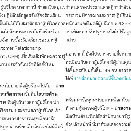
ผู้บริโภค นอกจากนี้ ฝ่ายสนับสนุนฯ
กำหนดของประธานศาลฎีกาว่าด้วย
ิงปฏิบัติหลักสูตรรับเรื่องร้องเรียน
กระบวนพิจารณาและการปฏิบัติหน้า
ภคขั้นต้นให้กับสมาชิกสภาผู้บริโภคภาค
พนักงานคดีในคดีผู้บริโภค พ.ศ.2551 
มไปถึงอบรมการบันทึกเรื่องร้อง
การพัฒนาปรับปรุงการบังคับใช้กฎ
จัดการเรื่องร้องเรียนของสภาผู้
กล่าว
stomer Relationship
นอกจากนี้ ยังมีประกาศรายชื่อทนาย
t : CRM)
เพื่อเติมเต็มทักษะความรู้
ทะเบียนกับสภาผู้บริโภค มีผู้ผ่านคุ
งานประจำจังหวัดที่จัดตั้งใหม่
ได้ขึ้นทะเบียนทั้งสิ้น 148 คน ตรวจ
ได้ที่
รายชื่อทนายความที่ขึ้นทะเบี
่อนนโยบายเพื่อผู้บริโภคไปกับ –
ฝ่าย
ะนวัตกรรม
เริ่มที่นโยบาย
ด้าน
พร้อมหารือทุกหน่วยงานเพื่อสนับ
ภาพ
ทีมผู้บริหารสภาผู้บริโภค นำ
ทำงานคุ้มครองผู้บริโภค –
ฝ่ายงา
ิริธรรม ประธานสภาผู้บริโภค เข้า
เปิดบ้านต้อนรับปลัดสำนักนายกรัฐ
ระทรวงสาธารณสุขเพื่อหารือ
ด้วยเจ้าหน้าที่ ที่มาร่วมแสดงความย
ญหาการเรียกเก็บเงินโดยไม่มีสิทธิ