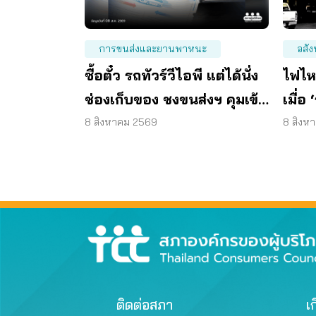
การขนส่งและยานพาหนะ
อสัง
ซื้อตั๋ว รถทัวร์วีไอพี แต่ได้นั่ง
ไฟไห
ช่องเก็บของ ชงขนส่งฯ คุมเข้ม
เมื่อ
ทุกจุดตรวจ
ละเลย
8 สิงหาคม 2569
8 สิงห
ติดต่อสภา
เก