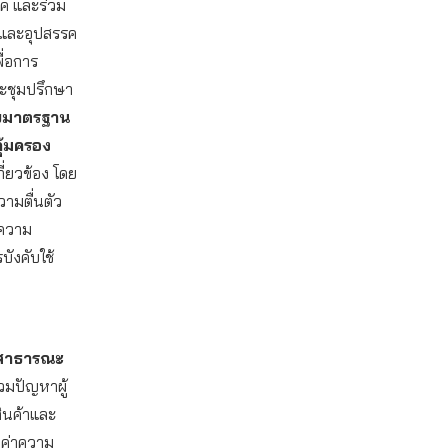
ภค และร่วม
และอุปสรรค
ื่อการ
ระชุมปรึกษา
บมาตรฐาน
ุ้มครอง
ี่ยวข้อง โดย
วามตื่นตัว
งความ
บังคับใช้
รสาธารณะ
มปัญหาผู้
ินค้าและ
ลค่าความ