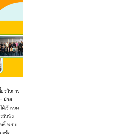
ี่ยวกับการ
– ฝ่าย
ได้เข้าร่วม
รรับฟัง
ธิ์ พ.ร.บ.
และข้อ