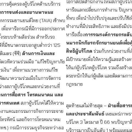
โอกาสเปิดสำนักงานใหม่สภาผู้บริโ
ละการคุ้มครองผู้บริโภคด้านบริการ
หารือแลกเปลี่ยนการทำงาน ปัญหา
านการขนส่งและยานพาหนะ
ที่พบ เพื่อนำไปปรับปรุงและปรับใช้เพ
หกรรมยานยนต์ไทย (TAIA) เข้าพบ
ทำงานที่มีประสิทธิภาพ และยังมีป
ค เพื่อหารือกรณีที่มีการออกประกาศ
หารือเรื่อง
การรณรงค์การยกระดั
ตั้งระบบห้ามล้อร่วม สำหรับรถ
หมวกนิรภัยรถจักรยานยนต์เพื่อค
ที่มีขนาดกระบอกสูบต่ำกว่า 125
สิทธิผู้บริโภค
ร่วมกับหน่วยงานที่เก
ิเมตร (ซีซี)
ด้านการเงินและ
มีเป้าหมายเพื่อให้ความรู้และสร้างค
ัดเวทีความร่วมมือ “แก้ไขปัญหาภัย
ให้แก่ผู้บริโภคผู้บริโภค รวมถึงสร้า
รเงิน” เพื่อหาแนวทางการแก้ไข
ตระหนักให้แก่ผู้ผลิต และติดตามการ
พัฒนาความร่วมมือในการจัดการ
กฎหมาย
่างสภาผู้บริโภคและหน่วยงานที่
านการสื่อสาร โทรคมนาคม และ
สารสนเทศ
สภาผู้บริโภคได้ให้ความ
สุดท้ายแต่ไม่ท้ายสุด –
ฝ่ายสื่อสา
นักงานคณะกรรมการกิจการกระจาย
และประชาสัมพันธ์
เผยแพร่ภาพรว
ารโทรทัศน์ และกิจการโทรคมนาคม
บริโภค 3 ไตรมาส ปี 66 พบปัญหาส
สทช.) กรณีการรวมธุรกิจระหว่างเอ
บริการมากเป็นอันดับ 1 พร้อมเผยมู