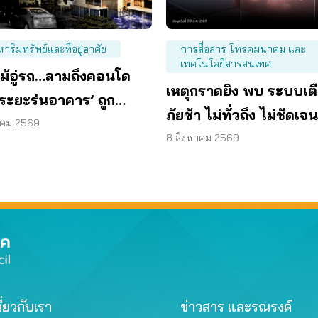
หาริมทรัพย์และที่อยู่อาศัย
การสื่อสาร โทรคมนาคม และ
เทคโนโลยีสารสนเทศ
ม้อู่รถ…ลามถึงคอนโด
เหตุกราดยิง พบ ระบบเต
 ‘ระยะร่นอาคาร’ ถูก
ภัยช้า ไม่ทั่วถึง ไม่ชัดเจน
 ผู้บริโภคจึงต้องเสี่ยง
าคม 2569
8 สิงหาคม 2569
ี่ยวกับเรา
ข่าวสาร และรณรงค์