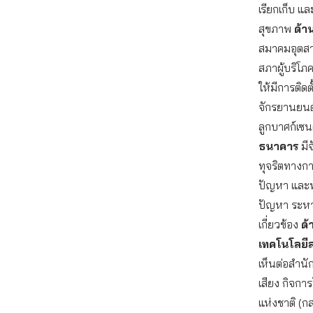
เรียกเก็บ แ
สุขภาพ
ด้
สมาคมอุตสา
สภาผู้บริโภ
ให้มีการติด
จักรยานยนต์
ลูกบาศก์เซนต
ธนาคาร
มีจ
ทุจริตทางกา
ปัญหา และ
ปัญหา ระหว
เกี่ยวข้อง
ด้
เทคโนโลยี
เห็นต่อสำ
เสียง กิจก
แห่งชาติ (ก