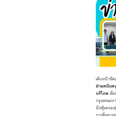
เดินหน้าจั
ฝ่ายสนับส
บริโภค
เริ
กรุงเทพมหา
นักคุ้มครองผ
การสื่อสารส