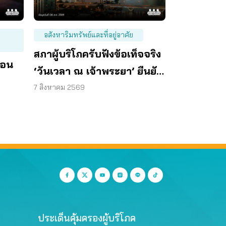
อสังหาริมทรัพย์และที่อยู่อาศัย
สภาผู้บริโภครับฟังข้อเท็จจริง
ือน
‘วันเวลา ณ เจ้าพระยา’ ยืนยัน
มีถนน 6 ม. รอบอาคาร
7 สิงหาคม 2569
ประเด็นคุ้มครองผู้บริโภค