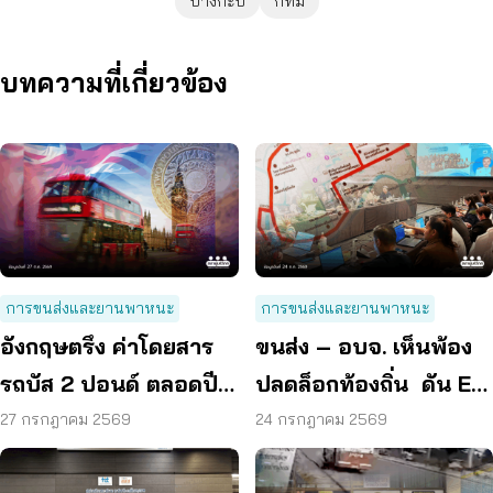
บางกะปิ
กทม
บทความที่เกี่ยวข้อง
การขนส่งและยานพาหนะ
การขนส่งและยานพาหนะ
อังกฤษตรึง ค่าโดยสาร
ขนส่ง – อบจ. เห็นพ้อง
รถบัส 2 ปอนด์ ตลอดปี
ปลดล็อกท้องถิ่น ดัน EV
70 ลดค่าครองชีพ
Bus อยุธยา
27 กรกฎาคม 2569
24 กรกฎาคม 2569