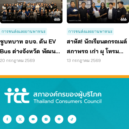
การขนส่งและยานพาหนะ
การขนส่งและยานพาหนะ
ชูบทบาท อบจ. ดัน EV
สาหัส! นักเรียนตกรถเมล์
Bus ต่างจังหวัด พัฒนา
สภาพรถ เก่า ผุ โทรม
ขนส่งสาธารณะไร้รอย
ถามหามาตรฐานรถ
20 กรกฎาคม 2569
13 กรกฎาคม 2569
ต่อ
ปลอดภัย