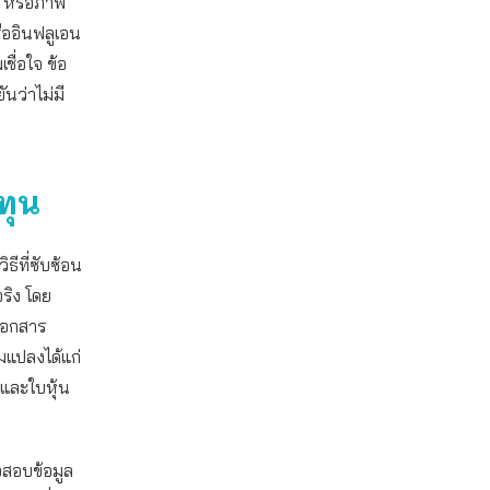
ว หรือภาพ
รืออินฟลูเอน
ื่อใจ ข้อ
นว่าไม่มี
ทุน
ธีที่ซับซ้อน
ริง โดย
เอกสาร
มแปลงได้แก่
 และใบหุ้น
วจสอบข้อมูล