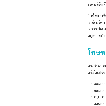
ของบริษัทที
อีกทั้งอย่า
เลขอ้างอิง
เอกสารโดยตรง
หยุดการดำเ
โทษห
ทางด้านบทล
หรือใบเสร
ปลอมเอกสา
ปลอมเอกส
100,000
ปลอมเอกส