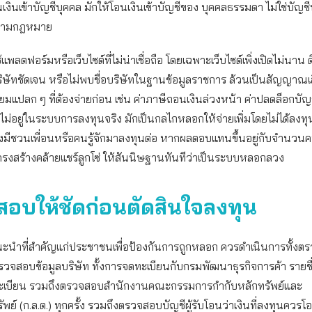
ินเข้าบัญชีบุคคล มักให้โอนเงินเข้าบัญชีของ บุคคลธรรมดา ไม่ใช่บัญชีบร
ตามกฎหมาย
แพลตฟอร์มหรือเว็บไซต์ที่ไม่น่าเชื่อถือ โดยเฉพาะเว็บไซต์เพิ่งเปิดไม่นาน 
บริษัทชัดเจน หรือไม่พบชื่อบริษัทในฐานข้อมูลราชการ ล้วนเป็นสัญญาณเส
ียมแปลก ๆ ที่ต้องจ่ายก่อน เช่น ค่าภาษีถอนเงินล่วงหน้า ค่าปลดล็อกบัญช
่ไม่อยู่ในระบบการลงทุนจริง มักเป็นกลไกหลอกให้จ่ายเพิ่มโดยไม่ได้ลงทุ
ังมีชวนเพื่อนหรือคนรู้จักมาลงทุนต่อ หากผลตอบแทนขึ้นอยู่กับจำนวน
ีโครงสร้างคล้ายแชร์ลูกโซ่ ให้สันนิษฐานทันทีว่าเป็นระบบหลอกลวง
อบให้ชัดก่อนตัดสินใจลงทุน
ะนำที่สำคัญแก่ประชาชนเพื่อป้องกันการถูกหลอก ควรดำเนินการทั้งต
วจสอบข้อมูลบริษัท ทั้งการจดทะเบียนกับกรมพัฒนาธุรกิจการค้า รายชื่อผ
ะเบียน รวมถึงตรวจสอบสำนักงานคณะกรรมการกำกับหลักทรัพย์และ
พย์ (ก.ล.ต.) ทุกครั้ง รวมถึงตรวจสอบบัญชีผู้รับโอนว่าเงินที่ลงทุนควรโอ