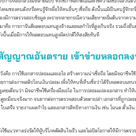
บบการหลอกลวงมีหลายแบบ ทั้งใช้ภาพลักษณ์และใช้ความเชื่อใจส่วนตั
คมของคนดังหรือคนรู้จักเพื่อให้คนอื่นๆ เชื่อถือ ดังนั้นแม้เป็นคนรู้จักห
ง ต้องมีการตรวจสอบข้อมูล เพราะหลายกรณีความเสียหายเริ่มต้นจากความเช
มาคือ การการันตีผลตอบแทนสูงอ้างและผลกำไรที่สูงเกินจริง รวมถึงยืนยั
ดังนั้นเมื่อมีการให้ผลตอบแทนสูงผิดปกติให้สงสัยทันที
สัญญาณอันตราย เข้าข่ายหลอกลง
ะวังคือ การใช้เอกสารปลอมและเอไอ สร้างความน่าเชื่อถือ โดยมิจฉาชีพใช้วิ
าะการส่งภาพสลิปโอนเงินปลอม เพื่อให้คนที่เห็นเชื่อว่าได้รับผลตอบแทนจ
ฐเคยเตือนว่า มิจฉาชีพใช้เครื่องมือเอไอ ในการปลอมแปลงเอกสาร ทำให้
ี้ดูเหมือนจริงมาก จนยากต่อการตรวจสอบด้วยตาเปล่า เอกสารที่ถูกปลอ
 ใบเสร็จ รายงานผลกำไร และเอกสารสิทธิทางการเงิน เช่น โฉนด ตั๋วเงิน
ยังใช้แนวทางเร่งรัดให้ผู้บริโภคตัดสินใจเร็ว และไม่เปิดโอกาสให้มีการตร