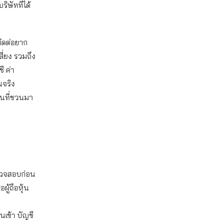
ิษัทที่ได้
ติดต่อยาก
ี่ยง รวมถึง
ี ค่า
นจริง
คนที่ชวนมา
รวจสอบก่อน
ู้ถือหุ้น
นเข้า บัญชี