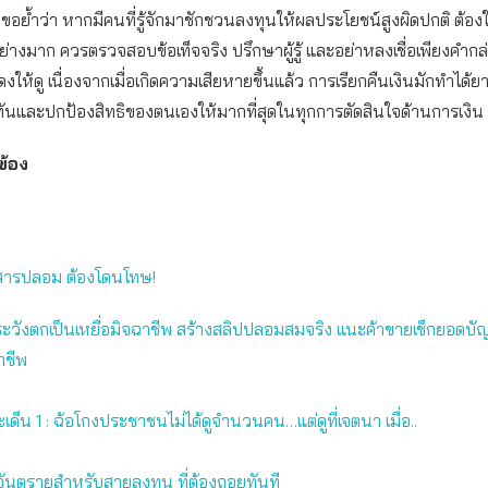
คขอย้ำว่า หากมีคนที่รู้จักมาชักชวนลงทุนให้ผลประโยชน์สูงผิดปกติ ต้อง
ย่างมาก ควรตรวจสอบข้อเท็จจริง ปรึกษาผู้รู้ และอย่าหลงเชื่อเพียงคำกล
งให้ดู เนื่องจากเมื่อเกิดความเสียหายขึ้นแล้ว การเรียกคืนเงินมักทำได้ยา
ท่าทันและปกป้องสิทธิของตนเองให้มากที่สุดในทุกการตัดสินใจด้านการเงิน
วข้อง
กสารปลอม
ต้อง
โดนโทษ!
ระวังตกเป็นเหยื่อมิจฉาชีพ สร้างสลิปปลอมสมจริง แนะค้าขายเช็กยอด
บัญ
าชีพ
เด็น 1 : ฉ้อโกงประชาชนไม่ได้ดูจำนวนคน…แต่ดูที่เจตนา
เมื่อ
..
นตรายสำหรับสายลงทุน ที่
ต้อง
ถอยทันที