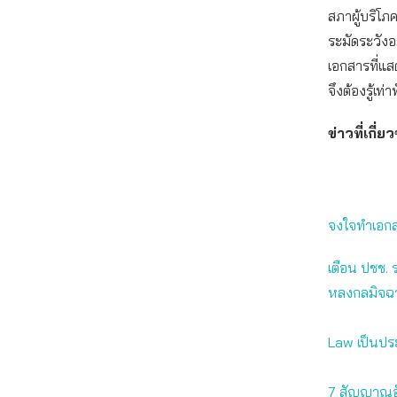
สภาผู้บริโภ
ระมัดระวังอ
เอกสารที่แสด
จึงต้องรู้เ
ข่าวที่เกี่ย
จงใจทำเอ
เตือน ปชช. 
หลงกลมิจฉ
Law เป็นประ
7 สัญญาณอั