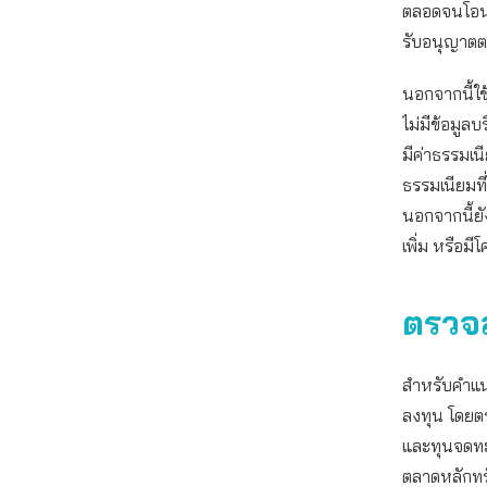
ตลอดจนโอนเง
รับอนุญาต
นอกจากนี้ใช้
ไม่มีข้อมูล
มีค่าธรรมเน
ธรรมเนียมที
นอกจากนี้ย
เพิ่ม หรือม
ตรวจส
สำหรับคำแน
ลงทุน โดยตร
และทุนจดท
ตลาดหลักทรั