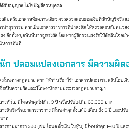
่ได้รับอนุญาต ไม่ใช่บัญชีส่วนบุคคล
เชื่อสลิปหรือเอกสารเพียงภาพเดียว ควรตรวจสอบยอดเงินที่เข้าบัญชีจริง
การทำธุรกรรม หากเป็นเอกสารราชการที่น่าสงสัย ให้ตรวจสอบกับหน่วยง
 อีกทั้งหยุดทันทีหากถูกเร่งรัด โดยหากผู้ชักชวนเร่งรัดให้ตัดสินใจอย่าง
นินการทันที
นัก ปลอมแปลงเอกสาร มีความผิ
งโทษทางกฎหมาย หาก “ทำ” หรือ “ใช้” เอกสารปลอม เช่น สลิปโอนเง
็จ ถือเป็นความผิดและมีโทษหนักตามประมวลกฎหมายอาญา
รทั่วไป มีโทษจำคุกไม่เกิน 3 ปี หรือปรับไม่เกิน 60,000 บาท
ารสิทธิหรือเอกสารราชการ มีโทษจำคุกตั้งแต่ 6 เดือน ถึง 5 ปี และปรั
 บาท
ารตามมาตรา 266 (เช่น โฉนด ตั๋วเงิน ใบหุ้น) มีโทษจำคุก 1–10 ปี และ