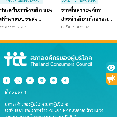
การขนส่งและยานพาหนะ
เรื่องเล่าจากสำนักงาน
ก่อนเก็บภาษีรถติด ลอง
ข่าวสื่อสารองค์กร :
สร้างระบบขนส่ง
ประจำเดือนกันยายน
สาธารณะที่ดีขึ้นก่อน
2567
22 ตุลาคม 2567
15 กันยายน 2567
ติดต่อสภา
สภาองค์กรของผู้บริโภค (สภาผู้บริโภค)
เลขที่ 110/1 ซอยลาดพร้าว 26 แยก 1-2 ถนนลาดพร้าว แขวง
จอมพล เขตจตุจักรกรุงเทพมหานคร 10900