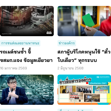
การขนส่งและยานพาหนะ
ข่าวองค์กร
รถเมล์ชนซ้ำ จี้
สภาผู้บริโภคหนุนใช้ “ตั๋ว
ขสมก.แจง ข้อมูลเยียวยา
ใบเดียว” ทุกระบบ
16 มกราคม 2569
2 มิถุนายน 2568