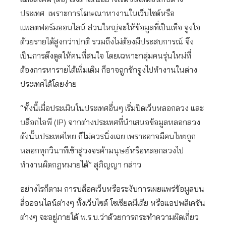
ประเทศ เพราะการโฆษณาหางานในเว็บไซต์หรือ
แพลตฟอร์มออนไลน์ ส่วนใหญ่จะให้ข้อมูลที่เป็นเท็จ จูงใจ
ด้วยรายได้สูงกว่าปกติ รวมถึงไม่ต้องมีประสบการณ์ จึง
เป็นการดึงดูดให้คนที่สนใจ โดยเฉพาะกลุ่มคนรุ่นใหม่ที่
ต้องการหารายได้เพิ่มเติม ก็อาจถูกชักจูงไปทำงานในต่าง
ประเทศได้โดยง่าย
“ทั้งนี้เมื่อประเมินในประเทศอื่นๆ เริ่มปิดเว็บหลอกลวง และ
บล็อกไอพี (IP) จากต่างประเทศที่นำเสนอข้อมูลหลอกลวง
ดังนั้นประเทศไทย ก็ไม่ควรนิ่งเฉย เพราะอาจมีคนไทยถูก
หลอกทุกวินาทีเข้าสู่วงจรค้ามนุษย์หรือหลอกลวงไป
ทำงานผิดกฎหมายได้” สุภิญญา กล่าว
อย่างไรก็ตาม การบล็อคเว็บหรือระงับการเผยแพร่ข้อมูลบน
สื่อออนไลน์ต่างๆ ทั้งเว็บไซต์ โซเชียลมีเดีย หรือแอปพลิเคชัน
ต่างๆ จะอยู่ภายใต้ พ.ร.บ.ว่าด้วยการกระทำความผิดเกี่ยว