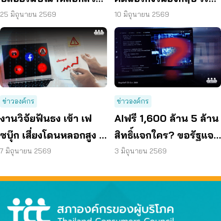
เสียหายพันล้าน เครือ
ต้นจาก เฟซบุ๊ก
25 มิถุนายน 2569
10 มิถุนายน 2569
ข่ายทั่วประเทศผนึกกำลัง
#ฉันก็โดนเหมือนกัน
ข่าวองค์กร
ข่าวองค์กร
งานวิจัยฟันธง เข้า เฟ
AIฟรี 1,600 ล้าน 5 ล้าน
ซบุ๊ก เสี่ยงโดนหลอกสูง ผู้
สิทธิ์แจกใคร? ขอรัฐแจง
บริโภคหนุนฟ้อง – แก้
เกณฑ์ชัด
7 มิถุนายน 2569
3 มิถุนายน 2569
กฎหมาย