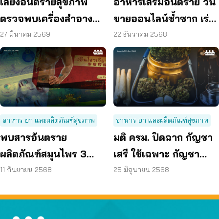
เสี่ยงอันตรายสุขภาพ
อาหารเสริมอันตราย วน
ตรวจพบเครื่องสำอาง
ขายออนไลน์ซ้ำซาก เร่ง
ไทย ปนเปื้อนปรอท
ดัน พ.ร.บ.อาหารแก้เกม
27 มีนาคม 2569
22 ธันวาคม 2568
เพียบ รัฐแคลิฟอเนีย
ออกโรงเตือนผู้บริโภค
อาหาร ยา และผลิตภัณฑ์สุขภาพ
อาหาร ยา และผลิตภัณฑ์สุขภาพ
พบสารอันตราย
มติ ครม. ปิดฉาก กัญชา
ผลิตภัณฑ์สมุนไพร 3
เสรี ใช้เฉพาะ กัญชา
ยี่ห้อ เสี่ยงอันตรายถึง
ทางการแพทย์ เท่านั้น
11 กันยายน 2568
25 มิถุนายน 2568
ชีวิต