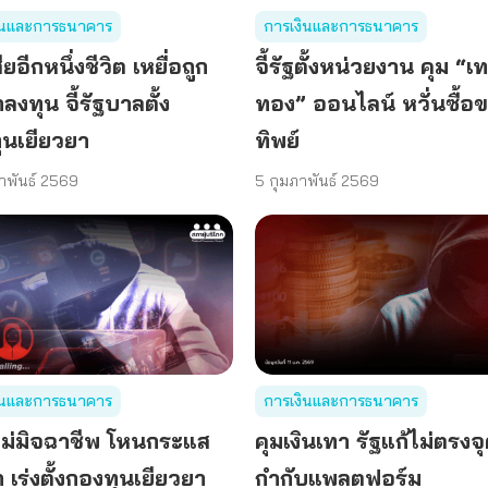
ินและการธนาคาร
การเงินและการธนาคาร
ียอีกหนึ่งชีวิต เหยื่อถูก
จี้รัฐตั้งหน่วยงาน คุม “เ
งทุน จี้รัฐบาลตั้ง
ทอง” ออนไลน์ หวั่นซื้อ
ุนเยียวยา
ทิพย์
าพันธ์ 2569
5 กุมภาพันธ์ 2569
ินและการธนาคาร
การเงินและการธนาคาร
หม่มิจฉาชีพ โหนกระแส
คุมเงินเทา รัฐแก้ไม่ตรงจ
เร่งตั้งกองทุนเยียวยา
กำกับแพลตฟอร์ม