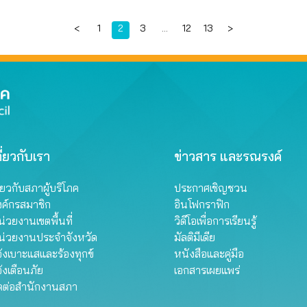
Page
Page
Page
Page
Page
<
1
2
3
…
12
13
>
ี่ยวกับเรา
ข่าวสาร และรณรงค์
ี่ยวกับสภาผู้บริโภค
ประกาศเชิญชวน
งค์กรสมาชิก
อินโฟกราฟิก
่วยงานเขตพื้นที่
วิดีโอเพื่อการเรียนรู้
น่วยงานประจำจังหวัด
มัลติมีเดีย
้งเบาะแสและร้องทุกข์
หนังสือและคู่มือ
้งเตือนภัย
เอกสารเผยแพร่
ิดต่อสำนักงานสภา