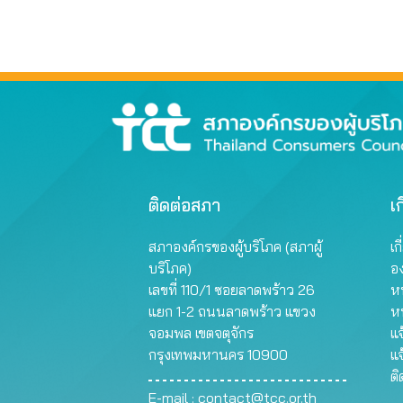
ติดต่อสภา
เก
สภาองค์กรของผู้บริโภค (สภาผู้
เก
บริโภค)
อ
เลขที่ 110/1 ซอยลาดพร้าว 26
หน
แยก 1-2 ถนนลาดพร้าว แขวง
ห
จอมพล เขตจตุจักร
แจ
กรุงเทพมหานคร 10900
แจ
ต
E-mail :
contact@tcc.or.th