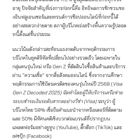
อายุ ปัจจัยสำคัญที่เร่งการก่อหนี้คือ อิทธิพลการชักชวนขอ
งอินฟลูเอนเซอร์และเทรนด์การช๊อปออนไลน์ที่ก่อหนี้ได้
อย่างสะดวกง่ายดาย สภาผู้บริโภคเร่งสร้างพื้นความรู้ปลอด
หนี้ตั้งแต่ชั้นประถม
แนวโน้มดังกล่าวสะท้อนแรงกดดันจากพฤติกรรมการ
บริโภคในยุคดิจิทัลที่เปลี่ยนไปอย่างรวดเร็ว โดยเฉพาะใน
กลุ่มคนรุ่นใหม่ หรือ Gen Z ที่ตัดสินใจซื้อสินค้าและบริการ
ผ่าน “ความเชื่อ” จากสื่อสังคมออนไลน์ ซึ่งจากงานศึกษา
พฤติกรรมการใช้บัตรเครดิตของคนรุ่นใหม่ปี 2568 (
Visa
Gen Z Decoded 2025) จัดทำโดยผู้ให้บริการเครือข่าย
ระบบชำระเงินระดับสากลอย่างวีซ่า (Visa)
ระบุว่า ผู้
บริโภคไทย 58% เชื่อถือคำแนะนำจากครีเอเตอร์ที่ติดตาม
และ 50% มีทัศนคติเชิงบวกต่อแบรนด์ที่ปรากฏบน
แพลตฟอร์มอย่างยูทูบ (YouTube), ติ๊กต๊อก (TikTok) และ
เฟซบุ๊ก (Facebook)