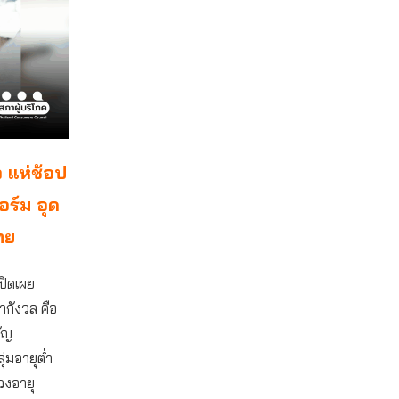
ว แห่ช้อป
อร์ม อุด
ทย
ิดเผย
ากังวล คือ
ัญ
่มอายุต่ำ
่วงอายุ