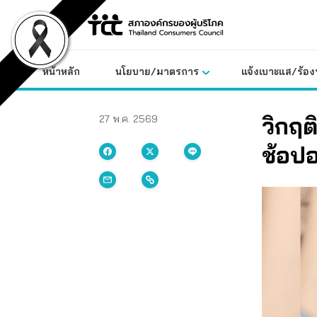
Skip
to
content
หน้าหลัก
นโยบาย/มาตรการ
แจ้งเบาะแส/ร้องท
วิกฤต
27 พ.ค. 2569
ช้อปอ