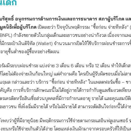
เด็ก
ริสุทธิ์ อนุกรรมการด้านการเงินและการธนาคาร สภาผู้บริโภค
แล
นิธิเพื่อผู้บริโภค
เปิดเผยว่า ปัจจุบันพฤติกรรม “ซื้อก่อน จ่ายทีหลัง
 BNPL) กำลังขยายตัวในกลุ่มเด็กและเยาวชนอย่างน่ากังวล เนื่องจากแ
ที่มีกระเป๋าเงินดิจิทัล (Wallet) จำนวนมากเปิดให้ใช้บริการผ่อนชำระการซ
ายุขั้นต่ำของผู้ซื้อหอย่างชัดเจน
์มมีระบบผ่อนชำระ แบ่งจ่าย 3 เดือน 6 เดือน หรือ 12 เดือน ทำให้เด็กส
นทีโดยไม่ต้องจ่ายเงินก้อนใหญ่ แต่คำถามคือ ใครเป็นผู้รับผิดชอบเมื่อไม่
งนฤมล กล่าวและว่า บริการ “ซื้อก่อน จ่ายทีหลัง” ในแพลตฟอร์มซื้อ – ขาย
ำคัญคือ การที่บริการลักษณะนี้ไม่ได้อยู่ภายใต้การกำกับดูแลเข้มงวดเทียบเ
ตรเครดิตหรือสินเชื่อส่วนบุคคลที่มีการกำหนดอายุ รายได้ และคุณสมบัติผู้
อเยาวชน ที่เพิ่งเริ่มมีรายได้ หรือไม่มีรายได้ สามารถตัดสินใจก่อหนี้ได้ง่า
ังพบว่าผู้ที่มีอายุน้อย มีพฤติกรรมการใช้จ่ายตามกระแสอินฟลูเอนเซอร์
ลงทุนหรือใช้จ่ายเกินตัวได้ง่าย โดยแหล่งเงินมักมาจากครอบครัวที่ให้เป็นค