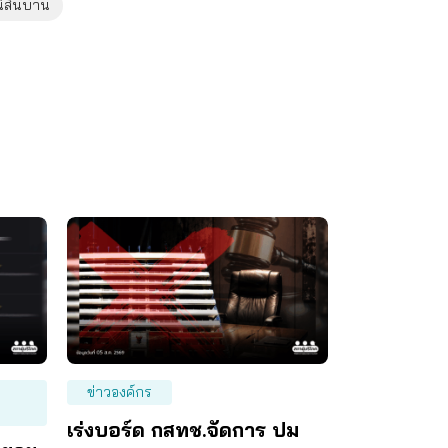
ี้สินบาน
ข่าวองค์กร
เร่งบอร์ด กสทช.จัดการ ปม