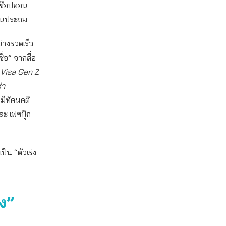
รช๊อปออน
ชั้นประถม
่างรวดเร็ว
่อ” จากสื่อ
Visa Gen Z
่า
มีทัศนคติ
ะ เฟซบุ๊ก
ป็น “ตัวเร่ง
ัง”