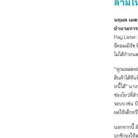
ลามใน
นฤมล เมฆบ
อำนวยการมูล
Pay Later:
อีคอมเมิร์ซ 
ไม่ได้กำหนดอ
“ทุกแพลตฟอร
สินค้าได้ทั
หนี้ได้” นา
ช่องโหว่ที่ส
ระบบ เช่น บั
ผลให้เด็กหรื
นอกจากนี้ ย
ถูกชักจูงให้