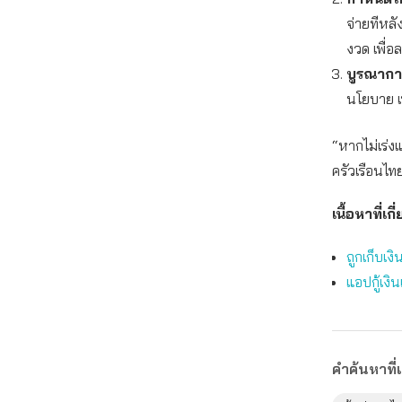
จ่ายทีหลั
งวด เพื่
บูรณากา
นโยบาย เพ
“หากไม่เร่ง
ครัวเรือนไ
เนื้อหาที่เกี
ถูกเก็บเงิ
แอปกู้เงิ
คำค้นหาที่เ