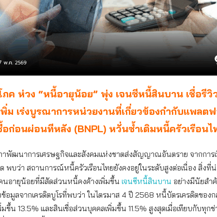
โภค ห่วง “หนี้อายุน้อย” พุ่ง เจนซีหนี้สินบาน เชื่อรีวิ
้เพิ่ม เร่งบูรณาการหน่วยงานที่เกี่ยวข้องกำกับแพลตฟ
ซื้อก่อนผ่อนทีหลัง (BNPL) หวั่นซ้ำเติมหนี้ครัวเรือนไ
ภาพัฒนาการเศรษฐกิจและสังคมแห่งชาตส่งสัญญาณอันตราย จากการเป
 พบว่า สถานการณ์หนี้ครัวเรือนไทยยังคงอยู่ในระดับสูงต่อเนื่อง สิ่งที่น่
คนอายุน้อยที่มีสัดส่วนหนี้คงค้างเพิ่มขึ้น
เจนซีหนี้สินบาน
อย่างมีนัยสำค
ข้อมูลจากเครดิตบูโรที่พบว่า ในไตรมาส 4 ปี 2568 หนี้บัตรเครดิตของกลุ
พิ่มขึ้น 13.5% และสินเชื่อส่วนบุคคลเพิ่มขึ้น 11.5% สูงสุดเมื่อเทียบกับทุกช