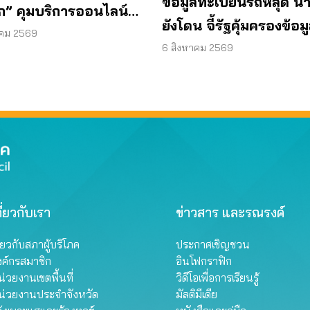
ข้อมูลทะเบียนรถหลุด น
ิก” คุมบริการออนไลน์
ยังโดน จี้รัฐคุ้มครองข้อม
ยุสมาชิกอัตโนมัติ
าคม 2569
ส่วนบุคคล
6 สิงหาคม 2569
ี่ยวกับเรา
ข่าวสาร และรณรงค์
ี่ยวกับสภาผู้บริโภค
ประกาศเชิญชวน
งค์กรสมาชิก
อินโฟกราฟิก
่วยงานเขตพื้นที่
วิดีโอเพื่อการเรียนรู้
น่วยงานประจำจังหวัด
มัลติมีเดีย