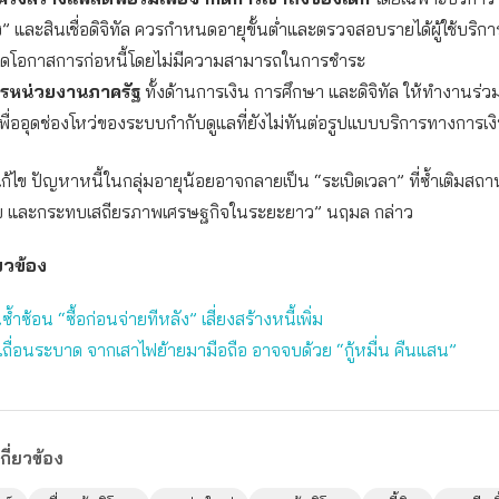
ง” และสินเชื่อดิจิทัล ควรกำหนดอายุขั้นต่ำและตรวจสอบรายได้ผู้ใช้บริกา
อลดโอกาสการก่อหนี้โดยไม่มีความสามารถในการชำระ
รหน่วยงานภาครัฐ
ทั้งด้านการเงิน การศึกษา และดิจิทัล ให้ทำงานร่ว
ื่ออุดช่องโหว่ของระบบกำกับดูแลที่ยังไม่ทันต่อรูปแบบบริการทางการเง
แก้ไข ปัญหาหนี้ในกลุ่มอายุน้อยอาจกลายเป็น “ระเบิดเวลา” ที่ซ้ำเติมสถ
ทย และกระทบเสถียรภาพเศรษฐกิจในระยะยาว” นฤมล กล่าว
่ยวข้อง
นซ้ำซ้อน “ซื้อก่อนจ่ายทีหลัง” เสี่ยงสร้างหนี้เพิ่ม
นเถื่อนระบาด จากเสาไฟย้ายมามือถือ อาจจบด้วย “กู้หมื่น คืนแสน”
กี่ยวข้อง