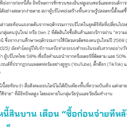
ที่เร่งการก่อหนี้คือ อิทธิพลการชักชวนของอินฟลูเอนเซอร์และเทรนด์กา
ี้ได้อย่างสะดวกง่ายดาย สภาผู้บริโภคเร่งสร้างพื้นความรู้ปลอดหนี้ตั้งแต่
ล่าวสะท้อนแรงกดดันจากพฤติกรรมการบริโภคในยุคดิจิทัลที่เปลี่ยนไปอย
ลุ่มคนรุ่นใหม่ หรือ Gen Z ที่ตัดสินใจซื้อสินค้าและบริการผ่าน “ความเชื
น์ ซึ่งจากงานศึกษาพฤติกรรมการใช้บัตรเครดิตของคนรุ่นใหม่ปี 2568 (
25) จัดทำโดยผู้ให้บริการเครือข่ายระบบชำระเงินระดับสากลอย่างวีซ
่า ผู้บริโภคไทย 58% เชื่อถือคำแนะนำจากครีเอเตอร์ที่ติดตาม และ 50% 
บรนด์ที่ปรากฏบนแพลตฟอร์มอย่างยูทูบ (YouTube), ติ๊กต๊อก (TikTok) แล
)
้สะท้อนว่า สื่อสังคมออนไลน์ไม่ได้เป็นเพียงพื้นที่ความบันเทิง แต่กลายเ
ช้จ่าย” ที่มีอิทธิพลสูง โดยเฉพาะในกลุ่มวัยรุ่นและวัยเริ่มทำงาน
หนี้สินบาน
เตือน “ซื้อก่อนจ่ายทีหล