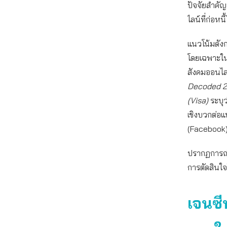
ปัจจัยสำคัญ
ไลน์ที่ก่อหน
แนวโน้มดังก
โดยเฉพาะในก
สังคมออนไล
Decoded 20
(Visa)
ระบุว
เชิงบวกต่อแ
(Facebook
ปรากฏการณ์นี
การตัดสินใจใ
เจนซี