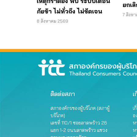
เหตุกราดยิง พบ ระบบเตือน
ยกเล
ภัยช้า ไม่ทั่วถึง ไม่ชัดเจน
ต่ออา
7 สิงห
8 สิงหาคม 2569
ติดต่อสภา
เก
สภาองค์กรของผู้บริโภค (สภาผู้
เก
บริโภค)
อ
เลขที่ 110/1 ซอยลาดพร้าว 26
หน
แยก 1-2 ถนนลาดพร้าว แขวง
ห