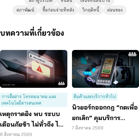
สภาผู้บริโภค
หนี้สิน
เจนซีหนี้สินบาน
สภาพัฒน์
ซื้อก่อนจ่ายทีหลัง
วิกฤติหนี้
ผ่อนของ
บทความที่เกี่ยวข้อง
การสื่อสาร โทรคมนาคม และ
สินค้าและบริการทั่วไป
เทคโนโลยีสารสนเทศ
นิวยอร์กออกกฎ “กดเพื่อ
เหตุกราดยิง พบ ระบบ
ยกเลิก” คุมบริการ
เตือนภัยช้า ไม่ทั่วถึง ไม่
ออนไลน์ ต่ออายุสมาชิก
7 สิงหาคม 2569
ชัดเจน
8 สิงหาคม 2569
อัตโนมัติ