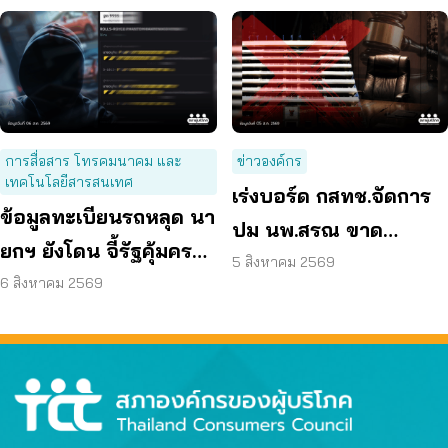
การสื่อสาร โทรคมนาคม และ
ข่าวองค์กร
เทคโนโลยีสารสนเทศ
เร่งบอร์ด กสทช.จัดการ
ข้อมูลทะเบียนรถหลุด นา
ปม นพ.สรณ ขาด
ยกฯ ยังโดน จี้รัฐคุ้มครอง
คุณสมบัติ ตามมติ
5 สิงหาคม 2569
ข้อมูลส่วนบุคคล
6 สิงหาคม 2569
กรรมการสรรหา