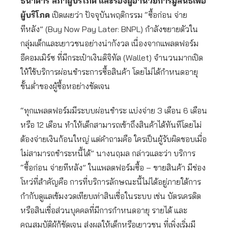
ธนาคาร สภาผู้บริโภค
และรองผู้อำนวยการมูลนิธิเพื่อ
ผู้บริโภค
เปิดเผยว่า ปัจจุบันพฤติกรรม “ซื้อก่อน จ่าย
ทีหลัง” (Buy Now Pay Later: BNPL) กำลังขยายตัวใน
กลุ่มเด็กและเยาวชนอย่างน่ากังวล เนื่องจากแพลตฟอร์ม
อีคอมเมิร์ซ ที่มีกระเป๋าเงินดิจิทัล (Wallet) จำนวนมากเปิด
ให้ใช้บริการผ่อนชำระการซื้อสินค้า โดยไม่ได้กำหนดอายุ
ขั้นต่ำของผู้ซื้อหอย่างชัดเจน
“ทุกแพลตฟอร์มมีระบบผ่อนชำระ แบ่งจ่าย 3 เดือน 6 เดือน
หรือ 12 เดือน ทำให้เด็กสามารถเข้าถึงสินค้าได้ทันทีโดยไม่
ต้องจ่ายเงินก้อนใหญ่ แต่คำถามคือ ใครเป็นผู้รับผิดชอบเมื่อ
ไม่สามารถชำระหนี้ได้” นางนฤมล กล่าวและว่า บริการ
“ซื้อก่อน จ่ายทีหลัง” ในแพลตฟอร์มซื้อ – ขายสินค้า มีช่อง
โหว่ที่สำคัญคือ การที่บริการลักษณะนี้ไม่ได้อยู่ภายใต้การ
กำกับดูแลเข้มงวดเทียบเท่าสินเชื่อในระบบ เช่น บัตรเครดิต
หรือสินเชื่อส่วนบุคคลที่มีการกำหนดอายุ รายได้ และ
คุณสมบัติผู้กู้ชัดเจน ส่งผลให้เด็กหรือเยาวชน ที่เพิ่งเริ่มมี