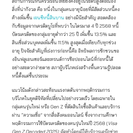
สถานการณ์หนี้ครัวเรือนไทยยังคงอยู่ในระดับสูงต่อเนื่อง
สิ่งที่น่ากังวล คือ หนี่งในกลุ่มคนอายุน้อยที่มีสัดส่วนหนี้คง
ค้างเพิ่มขึ้น
เจนซีหนี้สินบาน
อย่างมีนัยสำคัญ สอดคล้อง
กับข้อมูลจากเครดิตบูโรที่พบว่า ในไตรมาส 4 ปี 2568 หนี้
บัตรเครดิตของกลุ่มอายุต่ำกว่า 25 ปี เพิ่มขึ้น 13.5% และ
สินเชื่อส่วนบุคคลเพิ่มขึ้น 11.5% สูงสุดเมื่อเทียบกับทุกช่วง
อายุ ปัจจัยสำคัญที่เร่งการก่อหนี้คือ อิทธิพลการชักชวนขอ
งอินฟลูเอนเซอร์และเทรนด์การช๊อปออนไลน์ที่ก่อหนี้ได้
อย่างสะดวกง่ายดาย สภาผู้บริโภคเร่งสร้างพื้นความรู้ปลอด
หนี้ตั้งแต่ชั้นประถม
แนวโน้มดังกล่าวสะท้อนแรงกดดันจากพฤติกรรมการ
บริโภคในยุคดิจิทัลที่เปลี่ยนไปอย่างรวดเร็ว โดยเฉพาะใน
กลุ่มคนรุ่นใหม่ หรือ Gen Z ที่ตัดสินใจซื้อสินค้าและบริการ
ผ่าน “ความเชื่อ” จากสื่อสังคมออนไลน์ ซึ่งจากงานศึกษา
พฤติกรรมการใช้บัตรเครดิตของคนรุ่นใหม่ปี 2568 (
Visa
Gen Z Decoded 2025) จัดทำโดยผู้ให้บริการเครือข่าย