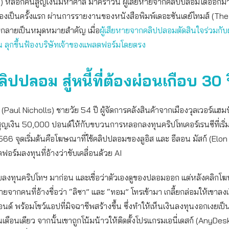
I) หลอกคนสูญเงินมหาศาล มาคราวนี้ ผู้เสียหายจากคลิปปลอมได้ออกมาเ
วเองเป็นครั้งแรก ผ่านการรายงานของหนังสือพิมพ์เดอะซันเดย์ไทมส์ (T
กลายเป็นหมุดหมายสำคัญ เมื่อ
ผู้เสียหายจากคลิปปลอมตัดสินใจร่วมกับผ
 ลุกขึ้นฟ้องบริษัทเจ้าของแพลตฟอร์มโดยตรง
ิปปลอม สู่หนี้ที่ต้องผ่อนเกือบ 30 
 (Paul Nicholls) ชายวัย 54 ปี ผู้จัดการคลังสินค้าจากเมืองวุลเวอร์แฮม
ูญเงิน 50,000 ปอนด์ให้กับขบวนการหลอกลงทุนคริปโทเคอร์เรนซีที่เริ
ี 2566 จุดเริ่มต้นคือโฆษณาที่ใช้คลิปปลอมของลูอิส และ อีลอน มัสก์ (El
ฟอร์มลงทุนที่อ้างว่าขับเคลื่อนด้วย AI
คยลงทุนคริปโทฯ มาก่อน และเชื่อว่าตัวเองดูของปลอมออก แต่หลังคลิกโ
ีสายจากคนที่อ้างชื่อว่า “ลิซา” และ “ทอม” โทรเข้ามา เกลี้ยกล่อมให้เขาล
อนด์ พร้อมโชว์แอปที่มิจฉาชีพสร้างขึ้น ซึ่งทำให้เห็นเงินลงทุนงอกเงยเป็
ดือนเดียว จากนั้นเขาถูกโน้มน้าวให้ติดตั้งโปรแกรมเอนี่เดสก์ (AnyDesk)