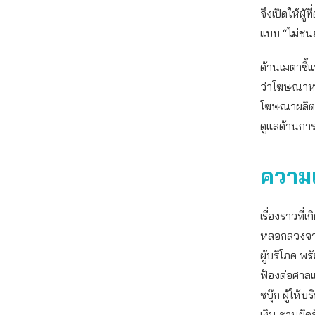
จึงเปิดให้ผ
แบบ “ไม่ชนะ
ด้านเมตาชี้
ว่าโฆษณาหล
โฆษณาผลิตภ
ดูแลด้านการ
ความเ
เรื่องราวที่
หลอกลวงจากเ
ผู้บริโภค พ
ฟ้องต่อศาลแ
ซบุ๊ก ผู้ให้
เงิน ฐานผิด