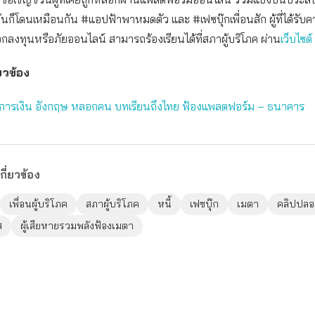
นก็โดนเหมือนกัน #แอปฟ้าพาหมดตัว และ #เฟซบุ๊กเพื่อนสัก ผู้ที่ได้รับ
งทุนหรือภัยออนไลน์ สามารถร้องเรียนได้ที่สภาผู้บริโภค ผ่าน
เว็บไซต์
่ยวข้อง
กูรูการเงิน อังกฤษ หลอกคน บทเรียนถึงไทย ฟ้องแพลตฟอร์ม – ธนาคาร
กี่ยวข้อง
เพื่อนผู้บริโภค
สภาผู้บริโภค
หนี้
เฟซบุ๊ก
เมตา
คลิปปล
ส
ผู้เสียหายรวมพลังฟ้องเมตา