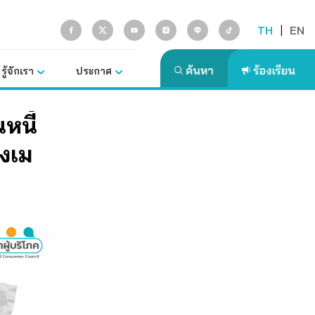
TH
|
EN
รู้จักเรา
ประกาศ
หนี้
องเม