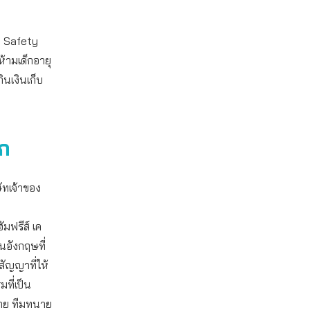
e Safety
ห้ามเด็กอายุ
ินเงินเก็บ
๊ก
ษัทเจ้าของ
มฟรีส์ เค
นอังกฤษที่
ัญญาที่ให้
ที่เป็น
จาย ทีมทนาย