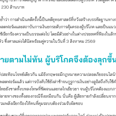
่า 230 ล้านบาท
คย้ำว่า การดำเนินคดีครั้งนี้เป็นคดียุทธศาสตร์ที่หวังสร้างบรรทัดฐานท
พลตฟอร์มและสถาบันการเงินยกระดับการคุ้มครองผู้บริโภค และเป็นแนวทา
ช้เรียกร้องความเป็นธรรมต่อไป โดยมีตัวอย่างในต่างประเทศที่ฟ้องในลั
ว ซึ่งศาลแพ่งได้นัดพร้อมคู่ความในวันที่ 3 สิงหาคม 2569
ยตามไม่ทัน ผู้บริโภคจึงต้องลุกขึ้น
งทวีปสะท้อนโจทย์เดียวกัน แม้อังกฤษจะมีกฎหมายความปลอดภัยออนไลน์
แพลตฟอร์มแล้ว แต่การบังคับใช้ยังล่าช้าจนกูรูการเงินอย่างลูอิสถึงกับใช้ค
ไทยยังขาดทั้งบทลงโทษที่ชัดเจนและกลไกเยียวยา จนผู้บริโภคต้องแบกภ
ปลายทางของทั้งสองกรณีจึงเหมือนกัน นั่นคือ ผู้เสียหายกำลังเปลี่ยนจา
รวมพลังเรียกร้องให้คนที่คุมระบบต้องร่วมรับผิดชอบ
ภคขอเชิญชวนผู้ที่เคยถูกหลอกผ่านแพลตฟอร์มออนไลน์ ร่วมแบ่งปันประส