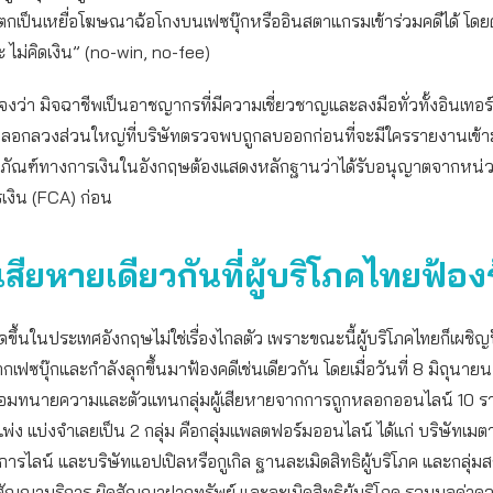
ู้ที่ตกเป็นเหยื่อโฆษณาฉ้อโกงบนเฟซบุ๊กหรืออินสตาแกรมเข้าร่วมคดีได้ โด
 ไม่คิดเงิน” (no-win, no-fee)
แจงว่า มิจฉาชีพเป็นอาชญากรที่มีความเชี่ยวชาญและลงมือทั่วทั้งอินเทอร์
อกลวงส่วนใหญ่ที่บริษัทตรวจพบถูกลบออกก่อนที่จะมีใครรายงานเข้าม
ัณฑ์ทางการเงินในอังกฤษต้องแสดงหลักฐานว่าได้รับอนุญาตจากหน่
เงิน (FCA) ก่อน
สียหายเดียวกันที่ผู้บริโภคไทยฟ้อง
เกิดขึ้นในประเทศอังกฤษไม่ใช่เรื่องไกลตัว เพราะขณะนี้ผู้บริโภคไทยก็เผ
ฟซบุ๊กและกำลังลุกขึ้นมาฟ้องคดีเช่นเดียวกัน โดยเมื่อวันที่ 8 มิถุนา
ร้อมทนายความและตัวแทนกลุ่มผู้เสียหายจากการถูกหลอกออนไลน์ 10 ราย
พ่ง แบ่งจำเลยเป็น 2 กลุ่ม คือกลุ่มแพลตฟอร์มออนไลน์ ได้แก่ บริษัทเมต
บริการไลน์ และบริษัทแอปเปิลหรือกูเกิล ฐานละเมิดสิทธิผู้บริโภค และกลุ่
สัญญาบริการ ผิดสัญญาฝากทรัพย์ และละเมิดสิทธิผู้บริโภค รวมมูลค่าค