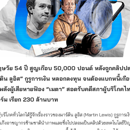
ฤษวัย 54 ปี สูญเกือบ 50,000 ปอนด์ หลังถูกคลิปป
ร์ติน ลูอิส” กูรูการเงิน หลอกลงทุน จนต้องแบกหนี้เกื
ลังผู้เสียหายฟ้อง “เมตา” สอดรับคดีสภาผู้บริโภคไท
์ม เรียก 230 ล้านบาท
ู้บริโภคทั่วโลกได้รู้จักเรื่องราวของมาร์ติน ลูอิส (Martin Lewis) กูรูการเ
ูกแก๊งอาชญากรข้ามชาตินำภาพและชื่อไปปลอมเป็นคลิปด้วยเทคโนโลยีป