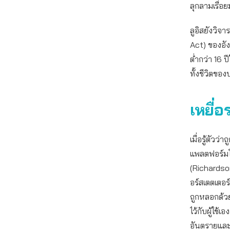
ลุกลามเรื่อ
ลูอิสยังวิ
Act) ของอัง
ต่ำกว่า 16 ป
ทั้งชีวิตขอ
เหยื่
เมื่อรู้ตัวว
แพลตฟอร์มโ
(Richardso
อร์สเตตเตอร
ถูกหลอกด้ว
ไว้กับผู้ใช
อันตรายและ