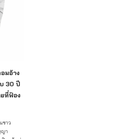
ลอมอ้าง
อบ 30 ปี
ยที่ฟ้อง
งินชาว
ัญญา