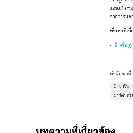
แฮชแท็ก #ฉั
จากการหลอกล
เนื้อหาที่เกี
อ้างชื่อ
คำค้นหาที่เ
มิจฉาชีพ
มาร์ตินลูอิ
บทความที่เกี่ยวข้อง