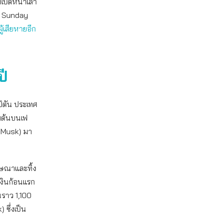
ปิดหน้าเล่า
he Sunday
ู้เสียหายอีก
ปี
ป์ตัน ประเทศ
่มต้นบนเฟ
on Musk) มา
ฆษณาและทิ้ง
งเงินก้อนแรก
นราว 1,100
 ซึ่งเป็น