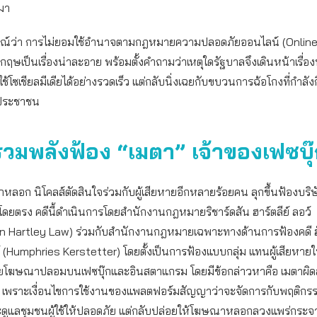
ยมา
จารณ์ว่า การไม่ยอมใช้อำนาจตามกฎหมายความปลอดภัยออนไลน์ (Onlin
กฤษเป็นเรื่องน่าละอาย พร้อมตั้งคำถามว่าเหตุใดรัฐบาลจึงเดินหน้าเรื่อง
ีใช้โซเชียลมีเดียได้อย่างรวดเร็ว แต่กลับนิ่งเฉยกับขบวนการฉ้อโกงที่กำลังก
งประชาชน
อรวมพลังฟ้อง “เมตา” เจ้าของเฟซบุ
่าถูกหลอก นิโคลส์ตัดสินใจร่วมกับผู้เสียหายอีกหลายร้อยคน ลุกขึ้นฟ้องบริ
ดยตรง คดีนี้ดำเนินการโดยสำนักงานกฎหมายริชาร์ดสัน ฮาร์ตลีย์ ลอว์
n Hartley Law) ร่วมกับสำนักงานกฎหมายเฉพาะทางด้านการฟ้องคดี ฮั
์ (Humphries Kerstetter) โดยตั้งเป็นการฟ้องแบบกลุ่ม แทนผู้เสียหายใ
ยโฆษณาปลอมบนเฟซบุ๊กและอินสตาแกรม โดยมีข้อกล่าวหาคือ เมตาผิดส
้เอง เพราะเงื่อนไขการใช้งานของแพลตฟอร์มสัญญาว่าจะจัดการกับพฤติกรรม
ดูแลชุมชนผู้ใช้ให้ปลอดภัย แต่กลับปล่อยให้โฆษณาหลอกลวงแพร่กระ