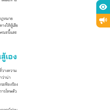
างกฎหมาย
งให้ผู้เสีย
กษณะนี้และ
สู้เอง
ที่วางความ
ำว่าน่า
าระฟ้องร้อง
กการโทษตัว
บการณ์ผ่าน