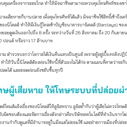
วบคุมเครื่องจากระยะไกล ทำให้มิจฉาชีพสามารถควบคุมโทรศัพท์ของเขาไ
ามเสียหายก็บานปลาย เมื่อคุมโทรศัพท์ได้แล้ว มิจฉาชีพใช้สิทธิ์เข้าถึงเคร
่อของนิโคลส์ ทำให้มีเงินกู้ไหลเข้าบัญชีธนาคารบาร์เคลส์ (Barclays) ของเ
ยอยดูดเงินออกไปถึง 8 ครั้ง ระหว่างวันที่ 26 สิงหาคม ถึง 20 กันยา
0 ปอนด์ หรือราว 1.7 ล้านบาท
วาม ตำรวจบอกว่าโอกาสได้เงินคืนแทบเป็นศูนย์ เพราะผู้อยู่เบื้องหลังปฏิบั
ให้วันนี้นิโคลส์ต้องผ่อนใช้หนี้ที่ตัวเองไม่ได้ก่อ ตามแผนที่คาดว่าจะก
ปลดได้ และยอดผ่อนยังขยับขึ้นทุกปี
ทษผู้เสียหาย ให้โทษระบบที่ปล่อยผ
เดย์ไทมส์แจ้งเรื่องของนิโคลส์ให้ลูอิสทราบ ลูอิสย้ำกับว่าผู้เสียไม่ควรโทษ
ับผิดชอบต้องและจัดการเรื่องดังกล่าวคือบริษัทเทคโนโลยีที่ทำเงินจากโ
งานกำกับดูแลที่มีอำนาจอยู่ในมือแต่ไม่ยอมใช้ และฝ่ายการเมืองที่ปล่