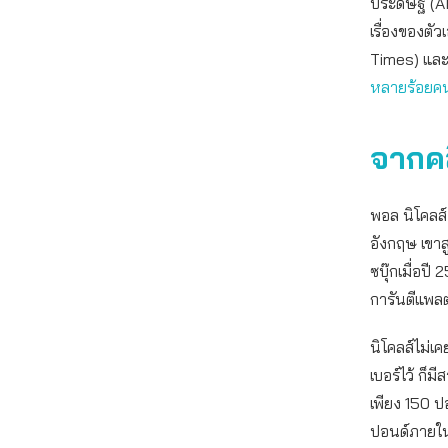
ประดิษฐ์ (A
เรื่องของตั
Times) และ
หลายร้อยคน
จากคล
พอล นิโคลส์
อังกฤษ เขาส
ซบุ๊กเมื่อป
การันตีแพลต
นิโคลส์ไม่เ
เบอร์ไว้ ก็ม
เพียง 150 ป
ปอนด์ภายในเ