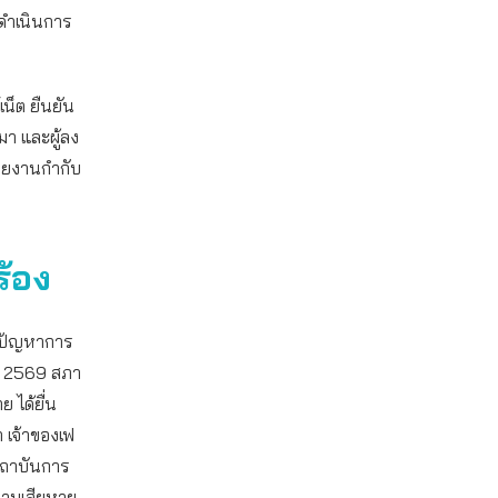
ยดำเนินการ
เน็ต ยืนยัน
า และผู้ลง
วยงานกำกับ
ร้อง
ชิญปัญหาการ
ยน 2569 สภา
 ได้ยื่น
า เจ้าของเฟ
มสถาบันการ
วามเสียหาย