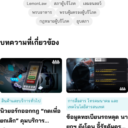
LemonLaw
สภาผู้บริโภค
เลมอนลอว์
พรบอาหาร
พรบคุ้มครองผู้บริโภค
กฎหมายผู้บริโภค
ยุบสภา
บทความที่เกี่ยวข้อง
สินค้าและบริการทั่วไป
การสื่อสาร โทรคมนาคม และ
เทคโนโลยีสารสนเทศ
นิวยอร์กออกกฎ “กดเพื่อ
ข้อมูลทะเบียนรถหลุด นา
ยกเลิก” คุมบริการ
ยกฯ ยังโดน จี้รัฐคุ้มครอง