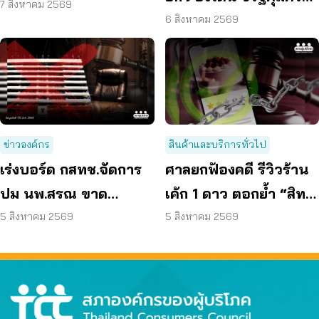
ออนไลน์ ต่ออายุสมาชิก
7 สิงหาคม 2569
ข้อมูลส่วนบุคคล
6 สิงหาคม 2569
อัตโนมัติ
ข่าวองค์กร
สินค้าและบริการทั่วไป
เร่งบอร์ด กสทช.จัดการ
ศาลยกฟ้องคดี รีวิวร้าน
ปม นพ.สรณ ขาด
เค้ก 1 ดาว ตอกย้ำ “สิทธิ
คุณสมบัติ ตามมติ
ผู้บริโภค” แสดงความคิด
5 สิงหาคม 2569
5 สิงหาคม 2569
กรรมการสรรหา
เห็นโดยสุจริต