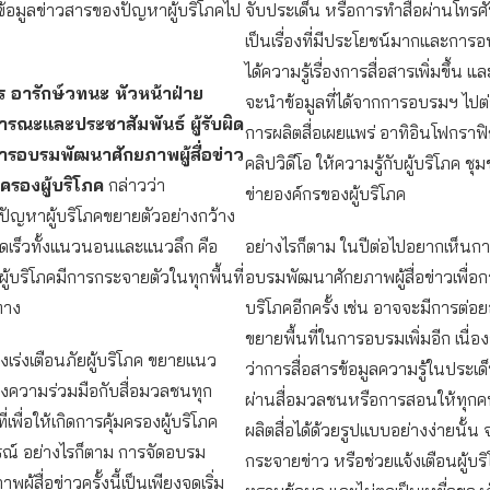
ข้อมูลข่าวสารของปัญหาผู้บริโภคไป
จับประเด็น หรือการทำสื่อผ่านโทรศั
เป็นเรื่องที่มีประโยชน์มากและการอบ
ได้ความรู้เรื่องการสื่อสารเพิ่มขึ้น แ
 อารักษ์วทนะ หัวหน้าฝ่าย
จะนำข้อมูลที่ได้จากการอบรมฯ ไปต่
ารณะและประชาสัมพันธ์ ผู้รับผิด
การผลิตสื่อเผยแพร่ อาทิอินโฟกราฟิ
รอบรมพัฒนาศักยภาพผู้สื่อข่าว
คลิปวิดีโอ ให้ความรู้กับผู้บริโภค ช
มครองผู้บริโภค
กล่าวว่า
ข่ายองค์กรของผู้บริโภค
ัญหาผู้บริโภคขยายตัวอย่างกว้าง
เร็วทั้งแนวนอนและแนวลึก คือ
อย่างไรก็ตาม ในปีต่อไปอยากเห็นก
้บริโภคมีการกระจายตัวในทุกพื้นที่
อบรมพัฒนาศักยภาพผู้สื่อข่าวเพื่อกา
ทาง
บริโภคอีกครั้ง เช่น อาจจะมีการต่อ
ขยายพื้นที่ในการอบรมเพิ่มอีก เนื่อ
้องเร่งเตือนภัยผู้บริโภค ขยายแนว
ว่าการสื่อสารข้อมูลความรู้ในประเด็
างความร่วมมือกับสื่อมวลชนทุก
ผ่านสื่อมวลชนหรือการสอนให้ทุก
่เพื่อให้เกิดการคุ้มครองผู้บริโภค
ผลิตสื่อได้ด้วยรูปแบบอย่างง่ายนั้น 
รณ์ อย่างไรก็ตาม การจัดอบรม
กระจายข่าว หรือช่วยแจ้งเตือนผู้บริ
ู้สื่อข่าวครั้งนี้เป็นเพียงจุดเริ่ม