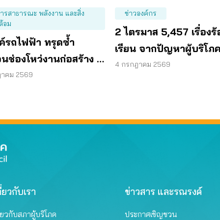
การสาธารณะ พลังงาน และสิ่ง
ข่าวองค์กร
ล้อม
2 ไตรมาส 5,457 เรื่องร้
ค์รถไฟฟ้า ทรุดซ้ำ
เรียน จากปัญหาผู้บริโภค 
นช่องโหว่งานก่อสร้าง จี้
การดันนโยบายทั่วประเ
4 กรกฎาคม 2569
โครงสร้างใต้ดินทั้งระบบ
ฎาคม 2569
ี่ยวกับเรา
ข่าวสาร และรณรงค์
ี่ยวกับสภาผู้บริโภค
ประกาศเชิญชวน