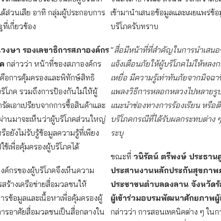
ได้ส่วนเสีย อาทิ กลุ่มผู้ประกอบการ
เข้ามานำเสนอข้อมูลและเผยแพร่ข้อมู
ี่เกี่ยวข้อง
บริโภครับทราบ
อ้นวงษา รองเลขาธิการสภาองค์กร
“
สื่อมีหน้าที่ที่สำคัญในการนำเสนอ
ภค
กล่าวว่า หน้าที่ของสภาองค์กร
แจ้งเตือนภัยให้ผู้บริโภคไม่ให้หลงก
คคือการคุ้มครองและพิทักษ์สิทธิ
เหยื่อ มีความรู้เท่าทันภัยจากมิจฉาช
ริโภค รวมถึงการป้องกันใม่ให้ผู้
แพลงวิธีการหลอกหลวงไปหลายรู
ารัดเอาเปรียบจากการซื้อสินค้าและ
แนะนำช่องทางการร้องเรียน หรือติด
่ผ่านมาจะเห็นว่าผู้บริโภคส่วนใหญ่
บริโภคกรณีที่ได้รับผลกระทบต่าง 
หรือยังไม่รับรู้ข้อมูลความรู้ที่เพียง
ระบุ
ช้เพื่อคุ้มครองผู้บริโภคได้
ขณะที่
วนิรัตน์ ตรีพงษ์ ประธานศ
องค์กรของผู้บริโภคจึงเห็นความ
ประสานงานหลักประกันสุขภาพ
ร้างเครือข่ายสื่อมวลชนให้
ประชาชนตำบลดงลาน จังหวัดร้
รข้อมูลและเนื้อหาเพื่อคุ้มครองผู้
ผู้เข้าร่วมอบรมพัฒนาศักยภาพผู้ส
ารอาศัยสื่อมวลชนเป็นสื่อกลางใน
กล่าวว่า การสอนเทคนิคต่าง ๆ ในก