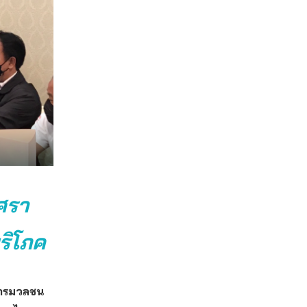
ศรา
ริโภค
สารมวลชน