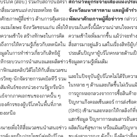
้บริโภค (สอบ.) ร่วมกับสถาบันอิศรา
สถานีวิทยุกระจายเสียงแห่งประ
นาสื่อมวลชนแห่งประเทศไทย จัด
จังหวัดมหาสารคาม และผู้เข้าร
กยภาพผู้สื่อข่าว ด้านการคุ้มครอง
พัฒนาศักยภาพผู้สื่อข่าวฯ
กล่าวว
่โรงแรมโฆษะ จังหวัดขอนแก่น เพื่อให้
อบรมในครั้งนี้มีความน่าสนใจเพราะ
างความเข้าใจ สร้างทักษะในการคิด
ความเข้าใจเพิ่มมากขึ้น แม้ว่าจะท
ถึงการให้ความรู้เกี่ยวกับเทคนิคใน
สื่อสารมาอยู่แล้ว แต่ในเรื่องสิทธิผู
มูลในการทำข่าวเกี่ยวกับสิทธิผู้
ประเด็นปัญหาผู้บริโภคหลายด้านเป็นเร
ให้กระบวนการนำเสนอและผลิตข่าว
ข้อมูลความรู้เพิ่มเติม
าฟิกและคลิปวิดีโอให้กับสื่อมวลชน
และในปัจจุบันผู้บริโภคไม่ได้รับคว
รวิทยุ-นักจัดรายการเคเบิลทีวี รวม
ในหลาย ๆ ด้านและเกิดขึ้นไม่เว้นแม้
าสัมพันธ์ของหน่วยงานรัฐหรือนัก
การถูกหลอกลวงจากการซื้อสินค้าอ
นธ์จากภาคเอกชนของภาคนั้น ๆ
ปัญหาแก๊งคอลเซ็นเตอร์ การส่งข้อค
ยองค์กรของผู้บริโภคในพื้นที่ภาค
(SMS) เข้ามาและหลอกให้กดลิงก์ที่
ียงเหนือ
แฮกข้อมูล ปัญหาการผสมสารอันต
าหมายเพื่อให้สื่อมวลชนนำเสนอข่าว
ผลิตภัณฑ์สุขภาพ หรือแม้แต่ปัญหา
สรรค์และเป็นประโยชน์ต่อผู้บริโภค
ขนส่งสาธารณะ ดังนั้น จึงคิดว่าสื