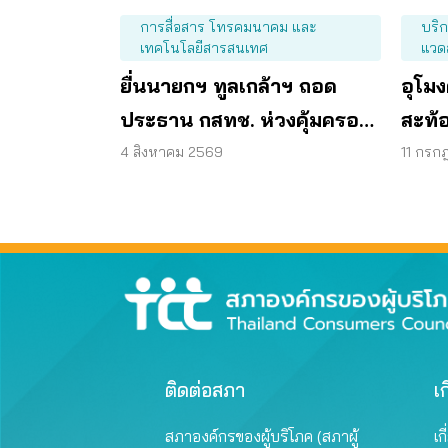
การสื่อสาร โทรคมนาคม และ
บริ
เทคโนโลยีสารสนเทศ
แวด
ยื่นนายกฯ ทูลเกล้าฯ ถอด
อุโมง
ประธาน กสทช. ห่วงคุ้มครอง
สะท้อ
ผู้บริโภคสะดุด
ตรวจ
4 สิงหาคม 2569
11 กรก
ติดต่อสภา
เก
สภาองค์กรของผู้บริโภค (สภาผู้
เก