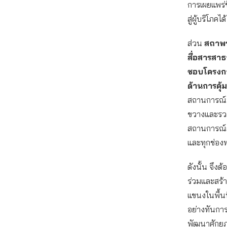
การเผยแพร่
สู่ผู้บริโภคได้
ส่วน
สถาพร
สื่อสารสาธ
ชอบโครงกา
ด้านการคุ้
สถานการณ์ป
ขวางและรวด
สถานการณ์ผู
และทุกช่อง
ดังนั้น จึงต
ร่วมและสร้
แขนงในพื้นที
อย่างทันกา
พัฒนาศักยภาพผ