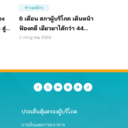
ข่าวองค์กร
อง
6 เดือน สภาผู้บริโภค เดินหน้า
สู่
ฟ้องคดี เยียวยาได้กว่า 44
ทศ
ล้านบาท
2 กรกฎาคม 2569
ประเด็นคุ้มครองผู้บริโภค
การเงินและการธนาคาร