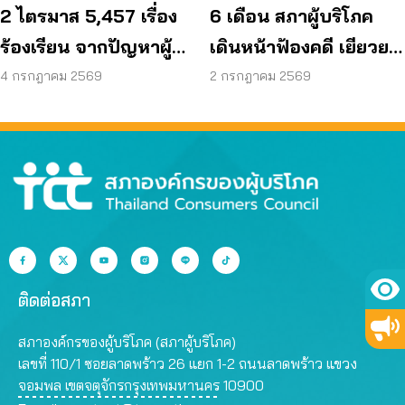
2 ไตรมาส 5,457 เรื่อง
6 เดือน สภาผู้บริโภค
ร้องเรียน จากปัญหาผู้
เดินหน้าฟ้องคดี เยียวยา
บริโภค สู่การดันนโยบาย
ได้กว่า 44 ล้านบาท
4 กรกฎาคม 2569
2 กรกฎาคม 2569
ทั่วประเทศ
ติดต่อสภา
สภาองค์กรของผู้บริโภค (สภาผู้บริโภค)
เลขที่ 110/1 ซอยลาดพร้าว 26 แยก 1-2 ถนนลาดพร้าว แขวง
จอมพล เขตจตุจักรกรุงเทพมหานคร 10900