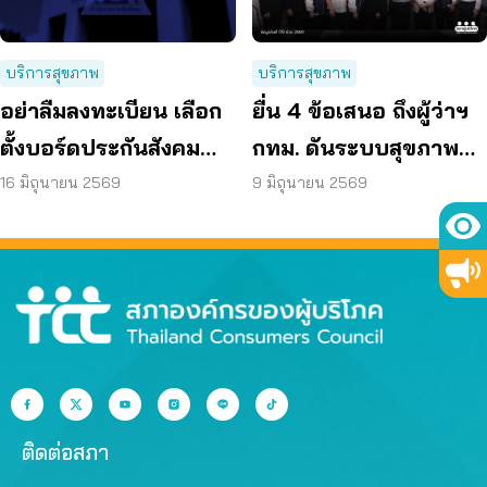
บริการสุขภาพ
บริการสุขภาพ
อย่าลืมลงทะเบียน เลือก
ยื่น 4 ข้อเสนอ ถึงผู้ว่าฯ
ตั้งบอร์ดประกันสังคม
กทม. ดันระบบสุขภาพ
ก่อน 15 ก.ค. แล้วเตรียม
คนกรุงไร้รอยต่อ
16 มิถุนายน 2569
9 มิถุนายน 2569
เข้าคูหา 27 ก.ย. นี้
ติดต่อสภา