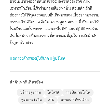
อาจไม่ใช่ทางออกที่ดีนัก เขาจึงมองว่าควรตรวจ ATK
เฉพาะนักเรียนที่เข้าข่ายกลุ่มเสี่ยงเท่านั้น ส่วนเด็กเล็กก็
ต้องการให้ใช้ชุดตรวจแบบอื่นที่เหมาะสม เนื่องจากบางราย
ตรวจแล้วได้รับบาดเจ็บในโพรงจมูก นอกจากนี้ ยังเสนอให้
โรงเรียนและโรงพยาบาลแต่ละพื้นที่ทำแผนปฏิบัติงานร่วม
กัน โดยน่าจะเป็นแนวทางที่เหมาะสมที่สุดในการรับมือกับ
ปัญหาดังกล่าว
#สภาองค์กรของผู้บริโภค
#ผู้บริโภค
คำค้นหาที่เกี่ยวข้อง
บริการสุขภาพ
โควิด19
การป้องกันโควิด
ชุดตรวจโควิด
ATK
ตรวจATKก่อนเรียน