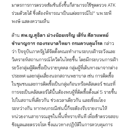
มาตรการการตรวจเข้มข้นยิ่งขึ้นก็สามารถใช้ชุดตรวจ ATK
ร่วมด้วยได้ ซึ่งต้องพิจารณาเป็นแต่ละกรณีไป” นพ.ระพี
พงษ์ แสดงความเห็น
ด้าน
สพ.ญ.สุธิดา ม่วงน้อยเจริญ เฮิร์น
สัตวแพทย์
ชำนาญการ กองระบาดวิทยา กรมควบคุมโรค
กล่าว
ว่า ปัจจุบันภาครัฐได้จัดตั้งคณะทำงานระบบเฝ้าระวังและ
วิเคราะห์สถานการณ์โควิดในไทยขึ้น โดยมีกระบวนการเฝ้า
ระวังกลุ่มผู้ติดเชื้อเป็นรายบุคคล กลุ่มผู้ที่เดินทางมาจากต่าง
ประเทศ และกลุ่มเสี่ยงนอกสถานพยาบาล เช่น การติดเชื้อ
ในชุมชนและการติดเชื้อเป็นกลุ่มก้อนหรือคลัสเตอร์ ขณะที่
การจะเป็นคลัสเตอร์ได้นั้นต้องพบผู้ที่ติดเชื้อตั้งแต่ 5 รายขึ้น
ไปในสถานที่เดียวกัน ช่วงเวลาเดียวกัน และเชื่อมโยง
ระหว่างกัน หากพบกรณีเช่นนี้ก็จะต้องรีบรายงานให้
หน่วยงานสาธารณสุขในพื้นที่ทราบทันที เพื่อเข้าตรวจสอบ
ข้อมูลและตรวจโรค ซึ่งแนวทางปฏิบัติในการควบคุมการ