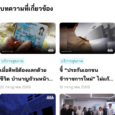
บทความที่เกี่ยวข้อง
บริการสุขภาพ
บริการสุขภาพ
เมื่อสิทธิต้องแลกด้วย
ชี้ “ประกันเอกชน
ชีวิต บำนาญถ้วนหน้า
ข้าราชการใหม่” ไม่แก้
คือคำตอบของสังคมสูง
ปัญหางบฯ ระยะยาว
22 กรกฎาคม 2569
10 กรกฎาคม 2569
วัย
เสนอรวมกองทุนสุขภาพ