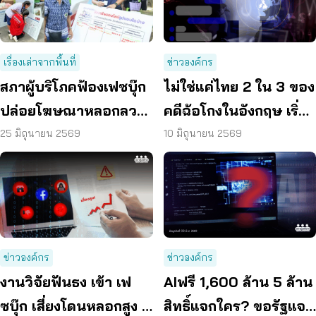
เรื่องเล่าจากพื้นที่
ข่าวองค์กร
สภาผู้บริโภคฟ้องเฟซบุ๊ก
ไม่ใช่แค่ไทย 2 ใน 3 ของ
ปล่อยโฆษณาหลอกลวง
คดีฉ้อโกงในอังกฤษ เริ่ม
เสียหายพันล้าน เครือ
ต้นจาก เฟซบุ๊ก
25 มิถุนายน 2569
10 มิถุนายน 2569
ข่ายทั่วประเทศผนึกกำลัง
#ฉันก็โดนเหมือนกัน
ข่าวองค์กร
ข่าวองค์กร
งานวิจัยฟันธง เข้า เฟ
AIฟรี 1,600 ล้าน 5 ล้าน
ซบุ๊ก เสี่ยงโดนหลอกสูง ผู้
สิทธิ์แจกใคร? ขอรัฐแจง