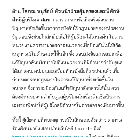
ด้าน
โสภณ หนูรัตน์ หัวหน้าฝ่ายคุ้มครองและพิทักษ์
สิทธิผู้บริโภค สอบ.
กล่าวว่า จากข้อเท็จจริงดังกล่าว
ปัญหาหลักเกิดขึ้นจากการบังคับใช้กฎหมายของหน่วยงาน
รัฐ สอบ.จึงช่วยไกล่เกลี่ยเพื่อให้ผู้บริโภคได้โฉนดคืน ในส่วน
หน่วยงานควรหามาตรการ แนวทางเพื่อป้องกันไม่ให้เกิด
เหตุการณ์ในลักษณะนี้ขึ้นอีก ซึ่ง สอบ.ส่งข้อเสนอแนะ เพื่อ
แก้ปัญหาเชิงนโยบายไปถึงหน่วยงานที่มีอำนาจกำกับดูแล
ได้แก่ สคบ. คปภ. และเตรียมทำหนังสือถึง ธปท. แล้ว เพื่อ
กำหนดกรอบกฎหมายในการแก้ปัญหาที่จะเกิดขึ้นใน
อนาคต ซึ่งการจะป้องกันแก้ไขปัญหาดังกล่าวได้นั้น ควร
ต้องมีหน่วยงานกำกับดูแลผู้บริโภคในเรื่องสินเชื่อเป็นการ
เฉพาะ เพื่อทำให้ผู้บริโภคมีอำนาจในการต่อรองเพิ่มมากขึ้น
ทั้งนี้ ผู้เสียหายที่พบเหตุการณ์ในลักษณะดังกล่าว สามารถ
ร้องเรียนมายัง สอบ.ผ่านเว็บไซต์ tcc.or.th ลิงก์