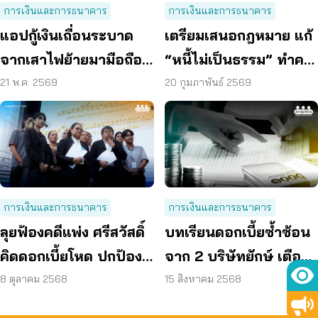
การเงินและการธนาคาร
การเงินและการธนาคาร
แอปกู้เงินเถื่อนระบาด
เตรียมเสนอกฎหมาย แก้
จากเสาไฟย้ายมามือถือ
“หนี้ไม่เป็นธรรม” ทำคน
อาจจบด้วย “กู้หมื่น คืน
ไทยติดกับดัก
21 พ.ค. 2569
20 กุมภาพันธ์ 2569
แสน”
การเงินและการธนาคาร
การเงินและการธนาคาร
ลุยฟ้องคดีแพ่ง ศรีสวัสดิ์
บทเรียนดอกเบี้ยซ้ำซ้อน
คิดดอกเบี้ยโหด ปกป้อง
จาก 2 บริษัทยักษ์ เตือน
สิทธิผู้กู้
ต้องรู้ทัน สัญญาเงินกู้
8 ตุลาคม 2568
15 สิงหาคม 2568