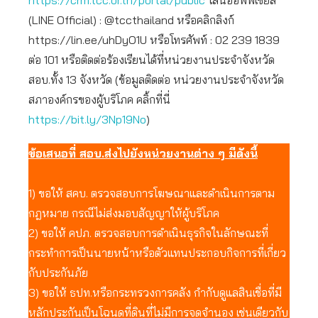
https://crm.tcc.or.th/portal/public
ไลน์ออฟฟิเชียล
(LINE Official) : @tccthailand หรือคลิกลิงก์
https://lin.ee/uhDyO1U หรือโทรศัพท์ : 02 239 1839
ต่อ 101 หรือติดต่อร้องเรียนได้ที่หน่วยงานประจำจังหวัด
สอบ.ทั้ง 13 จังหวัด (ข้อมูลติดต่อ หน่วยงานประจำจังหวัด
สภาองค์กรของผู้บริโภค คลิ้กที่นี่
https://bit.ly/3Np19No
)
ข้อเสนอที่ สอบ.ส่งไปยังหน่วยงานต่าง ๆ มีดังนี้
1) ขอให้ สคบ. ตรวจสอบการโฆษณาและดำเนินการตาม
กฎหมาย กรณีไม่ส่งมอบสัญญาให้ผู้บริโภค
2) ขอให้ คปภ. ตรวจสอบการดำเนินธุรกิจในลักษณะที่
กระทำการเป็นนายหน้าหรือตัวแทนประกอบกิจการที่เกี่ยว
กับประกันภัย
3) ขอให้ ธปท.หรือกระทรวงการคลัง กำกับดูแลสินเชื่อที่มี
หลักประกันเป็นโฉนดที่ดินที่ไม่มีการจดจำนอง เช่นเดียวกับ