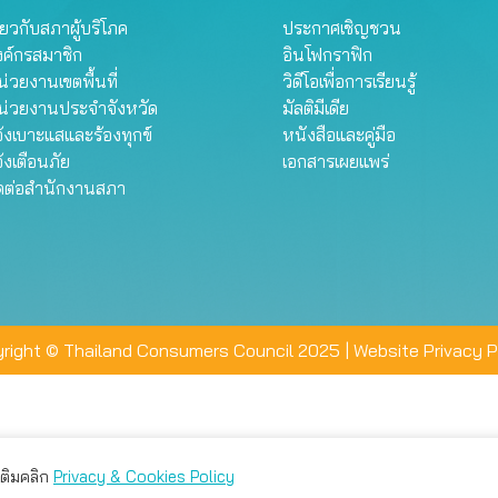
ี่ยวกับสภาผู้บริโภค
ประกาศเชิญชวน
งค์กรสมาชิก
อินโฟกราฟิก
่วยงานเขตพื้นที่
วิดีโอเพื่อการเรียนรู้
น่วยงานประจำจังหวัด
มัลติมีเดีย
้งเบาะแสและร้องทุกข์
หนังสือและคู่มือ
้งเตือนภัย
เอกสารเผยแพร่
ิดต่อสำนักงานสภา
right © Thailand Consumers Council 2025 |
Website Privacy P
มเติมคลิก
Privacy & Cookies Policy
่าน คุณสามารถเลือกตั้งค่าความเป็นส่วนตัวได้