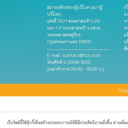
สภาองค์กรของผู้บริโภค (สภาผู้
เก
บริโภค)
อ
เลขที่ 110/1 ซอยลาดพร้าว 26
หน
แยก 1-2 ถนนลาดพร้าว แขวง
ห
จอมพล เขตจตุจักร
แจ
กรุงเทพมหานคร 10900
แจ
ต
E-mail :
contact@tcc.or.th
โทรศัพท์ 0-2938-1502
(เวลาทำการ 09.00 - 18.00 น.)
Copy
เว็บไซต์นี้ใช้คุ้กกี้เพื่อสร้างประสบการณ์ที่ดีมีประสิทธิภาพยิ่งขึ้น อ่านเพิ่
เว็บไซต์นี้ใช้คุกกี้เพื่อมอบประสบการณ์การใช้งานที่ดีให้แก่ท