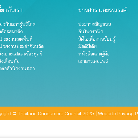
ี่ยวกับเรา
ข่าวสาร และรณรงค์
ี่ยวกับสภาผู้บริโภค
ประกาศเชิญชวน
งค์กรสมาชิก
อินโฟกราฟิก
่วยงานเขตพื้นที่
วิดีโอเพื่อการเรียนรู้
น่วยงานประจำจังหวัด
มัลติมีเดีย
้งเบาะแสและร้องทุกข์
หนังสือและคู่มือ
้งเตือนภัย
เอกสารเผยแพร่
ิดต่อสำนักงานสภา
right © Thailand Consumers Council 2025 |
Website Privacy P