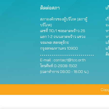
ติดต่อสภา
เก
สภาองค์กรของผู้บริโภค (สภาผู้
เก
บริโภค)
อ
เลขที่ 110/1 ซอยลาดพร้าว 26
หน
แยก 1-2 ถนนลาดพร้าว แขวง
ห
จอมพล เขตจตุจักร
แจ
กรุงเทพมหานคร 10900
แจ
ต
E-mail :
contact@tcc.or.th
โทรศัพท์ 0-2938-1502
(เวลาทำการ 09.00 - 18.00 น.)
Copy