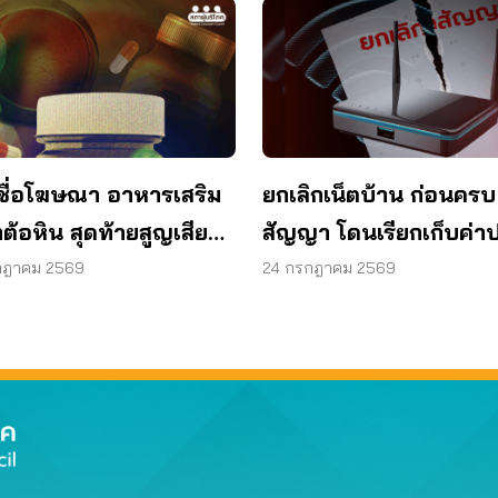
ชื่อโฆษณา อาหารเสริม
ยกเลิกเน็ตบ้าน ก่อนครบ
ต้อหิน สุดท้ายสูญเสียด
สัญญา โดนเรียกเก็บค่าป
1 ข้าง
ผู้บริโภคไม่ต้องจ่าย
กฎาคม 2569
24 กรกฎาคม 2569