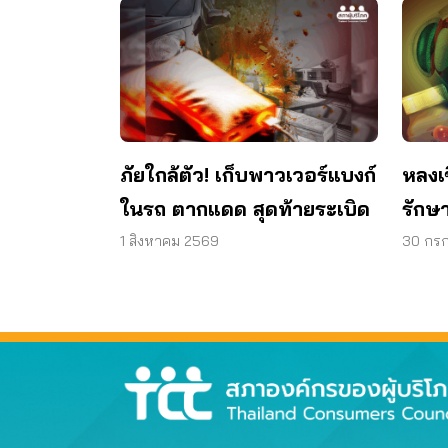
ภัยใกล้ตัว! เก็บพาวเวอร์แบงก์
หลงเ
ในรถ ตากแดด สุดท้ายระเบิด
รักษา
วงตา 
1 สิงหาคม 2569
30 กร