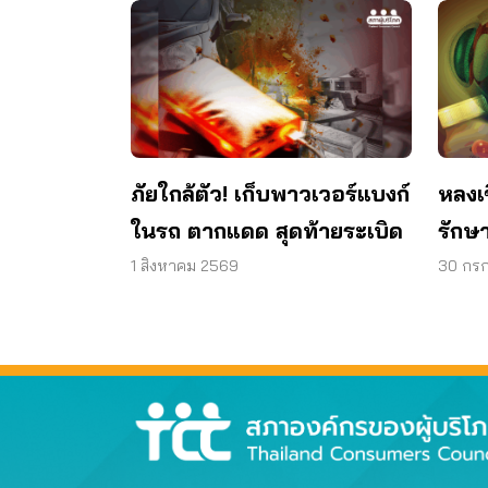
ภัยใกล้ตัว! เก็บพาวเวอร์แบงก์
หลงเ
ในรถ ตากแดด สุดท้ายระเบิด
รักษา
วงตา 
1 สิงหาคม 2569
30 กร