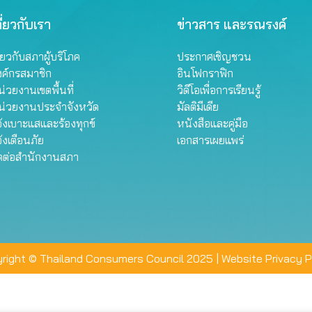
ี่ยวกับเรา
ข่าวสาร และรณรงค์
ี่ยวกับสภาผู้บริโภค
ประกาศเชิญชวน
งค์กรสมาชิก
อินโฟกราฟิก
่วยงานเขตพื้นที่
วิดีโอเพื่อการเรียนรู้
น่วยงานประจำจังหวัด
มัลติมีเดีย
้งเบาะแสและร้องทุกข์
หนังสือและคู่มือ
้งเตือนภัย
เอกสารเผยแพร่
ิดต่อสำนักงานสภา
right © Thailand Consumers Council 2025 |
Website Privacy P