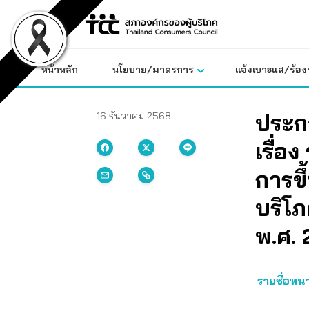
Skip
to
content
หน้าหลัก
นโยบาย/มาตรการ
แจ้งเบาะแส/ร้องท
ประก
16 ธันวาคม 2568
เรื่อ
การข
บริโภ
พ.ศ.
รายชื่อทน