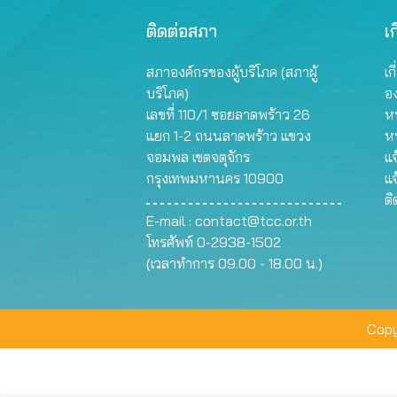
ติดต่อสภา
เก
สภาองค์กรของผู้บริโภค (สภาผู้
เก
บริโภค)
อ
เลขที่ 110/1 ซอยลาดพร้าว 26
หน
แยก 1-2 ถนนลาดพร้าว แขวง
ห
จอมพล เขตจตุจักร
แจ
กรุงเทพมหานคร 10900
แจ
ต
E-mail :
contact@tcc.or.th
โทรศัพท์ 0-2938-1502
(เวลาทำการ 09.00 - 18.00 น.)
Copy