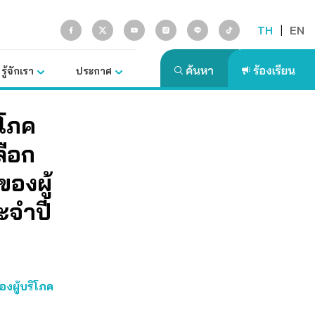
TH
|
EN
รู้จักเรา
ประกาศ
ิโภค
ลือก
องผู้
ะจำปี
งผู้บริโภค