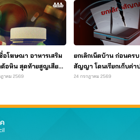
ชื่อโฆษณา อาหารเสริม
ยกเลิกเน็ตบ้าน ก่อนครบ
ต้อหิน สุดท้ายสูญเสียด
สัญญา โดนเรียกเก็บค่าป
1 ข้าง
ผู้บริโภคไม่ต้องจ่าย
กฎาคม 2569
24 กรกฎาคม 2569