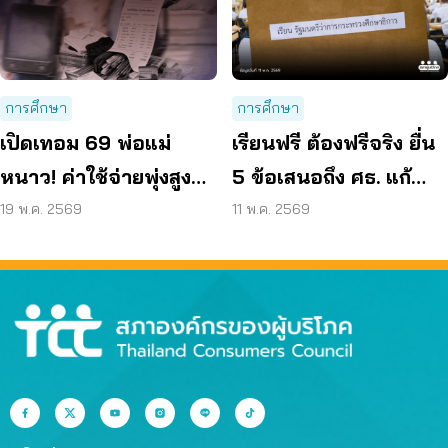
การศึกษา
การศึกษา
เปิดเทอม 69 พ่อแม่
เรียนฟรี ต้องฟรีจริง ยื่น
หนาว! ค่าใช้จ่ายพุ่งสูงสุด
5 ข้อเสนอถึง ศธ. แก้
รอบ 17 ปี “เรียนฟรีไม่มี
ปัญหาค่าใช้จ่ายแฝง
19 พ.ค. 2569
11 พ.ค. 2569
จริง”
โรงเรียน