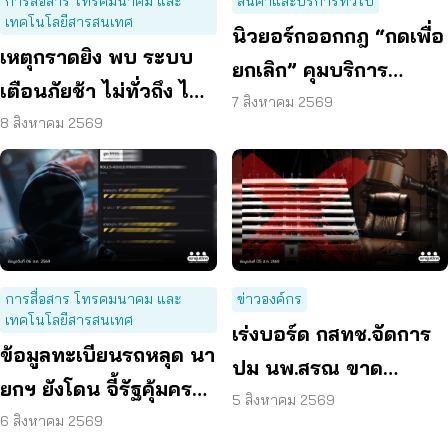
การสื่อสาร โทรคมนาคม และ
สินค้าและบริการทั่วไป
เทคโนโลยีสารสนเทศ
นิวยอร์กออกกฎ “กดเพื่อ
เหตุกราดยิง พบ ระบบ
ยกเลิก” คุมบริการ
เตือนภัยช้า ไม่ทั่วถึง ไม่
ออนไลน์ ต่ออายุสมาชิก
7 สิงหาคม 2569
ชัดเจน
8 สิงหาคม 2569
อัตโนมัติ
การสื่อสาร โทรคมนาคม และ
ข่าวองค์กร
เทคโนโลยีสารสนเทศ
เร่งบอร์ด กสทช.จัดการ
ข้อมูลทะเบียนรถหลุด นา
ปม นพ.สรณ ขาด
ยกฯ ยังโดน จี้รัฐคุ้มครอง
คุณสมบัติ ตามมติ
5 สิงหาคม 2569
ข้อมูลส่วนบุคคล
6 สิงหาคม 2569
กรรมการสรรหา