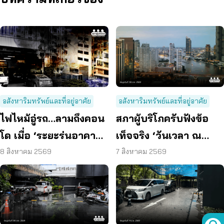
อสังหาริมทรัพย์และที่อยู่อาศัย
อสังหาริมทรัพย์และที่อยู่อาศัย
ไฟไหม้อู่รถ…ลามถึงคอน
สภาผู้บริโภครับฟังข้อ
โด เมื่อ ‘ระยะร่นอาคาร’
เท็จจริง ‘วันเวลา ณ
ถูกละเลย ผู้บริโภคจึงต้อง
เจ้าพระยา’ ยืนยันมีถนน
8 สิงหาคม 2569
7 สิงหาคม 2569
เสี่ยง
6 ม. รอบอาคาร