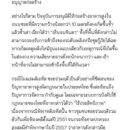
อนุญาตก่อสร้าง
อย่างไรก็ตาม ปัจจุบันการอนุมัติให้ก่อสร้างอาคารสูงใน
ถนนซอยที่มีความกว้างน้อยกว่า 10 เมตรยังคงเกิดขึ้นซ้ำ
แล้วซ้ำเล่า เรียกได้ว่า “เห็นจนชินตา” ทั้งที่พื้นที่ดังกล่าวไม่
สามารถรองรับการเข้าถึงของรถดับเพลิงหรือชุดกู้ภัยได้เลย
หากเกิดเหตุเพลิงไหม้รุนแรงแบบเดียวกับเหตุการณ์ที่เกิดขึ้น
ในฮ่องกง ความเสียหายอาจยิ่งหนักหนากว่า และ เจ้า
หน้าที่อาจไม่สามารถเข้าถึงพื้นที่ได้ทันเวลา
กรณีโรงแรมดิเอทัส ซอยร่วมฤดี เป็นตัวอย่างที่ชัดเจนของ
ปัญหาอาคารสูงผิดกฎหมายในประเทศไทย ซึ่งสะท้อนถึง
ปัญหาการจัดการ กำกับดูแล โดยเฉพาะระบบการบังคับใช้
กฎหมายของไทยที่อาจกล่าวได้ว่า “ไร้ประสิทธิภาพ”
เนื่องจากกรณีพิพาทดิเอทัสนั้น ชาวชุมชนซอยร่วมฤดีรวม
ตัวกันเพื่อฟ้องคดีตั้งแต่ปี 2551 จนกระทั่งศาลปกครอง
สูงสุดมีคำพิพากษาในปี 2557 ว่าอาคารดังกล่าวผิด