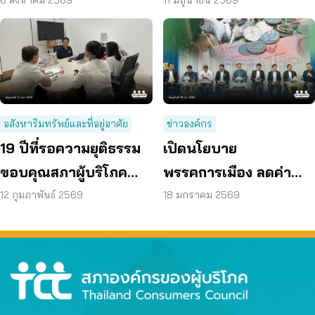
ปลอดภัย
พบยังไม่แก้ไข ปล่อยผู้
6 สิงหาคม 2569
11 มิถุนายน 2569
อาศัยเสี่ยงภัย
อสังหาริมทรัพย์และที่อยู่อาศัย
ข่าวองค์กร
19 ปีที่รอความยุติธรรม
เปิดนโยบาย
ขอบคุณสภาผู้บริโภค
พรรคการเมือง ลดค่า
ช่วยทวงสิทธิที่ดินสำเร็จ
ครองชีพประชาชน
12 กุมภาพันธ์ 2569
18 มกราคม 2569