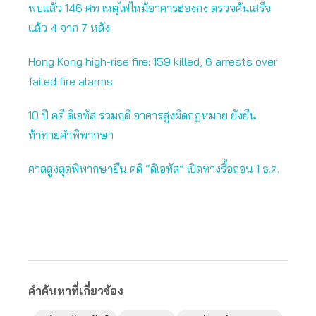
พบแล้ว 146 ศพ เหตุไฟไหม้อาคารฮ่องกง ตรวจค้นเสร็จ
แล้ว 4 จาก 7 หลัง
Hong Kong high-rise fire: 159 killed, 6 arrests over
failed fire alarms
10 ปี คดี ดิเอทัส ร่วมฤดี อาคารสูงผิดกฎหมาย ยังยืน
ท้าทายคำพิพากษา
ศาลสูงสุดพิพากษายืน คดี “ดิเอทัส” เปิดทางรื้อถอน 1 ธ.ค.
คำค้นหาที่เกี่ยวข้อง