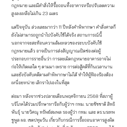
กฎหมาย และมีคำสั่งให้รื้อถอนทั้งอาคารหรือปรับลดความ
สูงลงเหลือไม่เกิน 23 เมตร
แต่ปัจจุบัน ล่วงเลยมากว่า 11 ปีหลังคำพิพากษา คำสั่งศาลก็
ยังไม่สามารถถูกนำไปบังคับใช้ได้จริง สถานการณ์นี้
นอกจากจะสะท้อนความล้มเหลวของระบบบังคับใช้
กฎหมายแล้ว อาจเป็นการส่งสัญญาณเปิดช่องต่อผู้
ประกอบการรายอื่นว่า การละเมิดกฎหมายอาคารอาจไม่
ก่อให้เกิดผลใด ๆ ตามมา เพราะ การต่อสู้คดีที่กินเวลานาน
และยังบังคับคดีตามคำพิพากษาไม่ได้ ทำให้ผู้ฟ้องร้องต้อง
เหนื่อยหน่าย เลิกราไปเองในที่สุด
ต่อมา หลังจากช่วงปลายเดือนพฤศจิกายน 2568 ที่สภาผู้
บริโภคได้ร่วมปรึกษาหารือกับผู้ว่าฯ กทม. นายชัชชาติ สิทธิ
พันธุ์ นายวิศณุ ทรัพย์สมพล รองผู้ว่า กทม. และ ดร.นรเทพ
ชูพูล ผอ. เขตปทุมวัน เกี่ยวกับกรณีการรื้อถอนอาคารสูงผิด