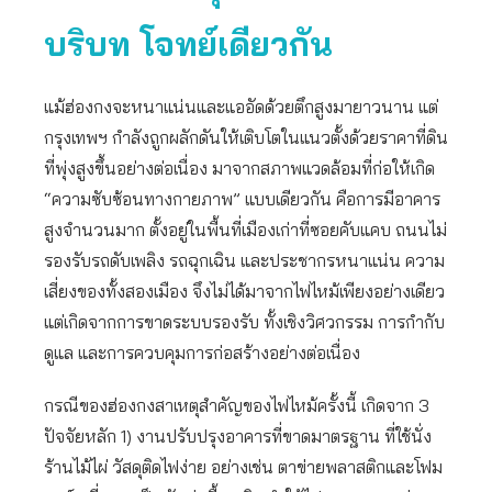
บริบท โจทย์เดียวกัน
แม้ฮ่องกงจะหนาแน่นและแออัดด้วยตึกสูงมายาวนาน แต่
กรุงเทพฯ กำลังถูกผลักดันให้เติบโตในแนวตั้งด้วยราคาที่ดิน
ที่พุ่งสูงขึ้นอย่างต่อเนื่อง มาจากสภาพแวดล้อมที่ก่อให้เกิด
“ความซับซ้อนทางกายภาพ” แบบเดียวกัน คือการมีอาคาร
สูงจำนวนมาก ตั้งอยู่ในพื้นที่เมืองเก่าที่ซอยคับแคบ ถนนไม่
รองรับรถดับเพลิง รถฉุกเฉิน และประชากรหนาแน่น ความ
เสี่ยงของทั้งสองเมือง จึงไม่ได้มาจากไฟไหม้เพียงอย่างเดียว
แต่เกิดจากการขาดระบบรองรับ ทั้งเชิงวิศวกรรม การกำกับ
ดูแล และการควบคุมการก่อสร้างอย่างต่อเนื่อง
กรณีของฮ่องกงสาเหตุสำคัญของไฟไหม้ครั้งนี้ เกิดจาก 3
ปัจจัยหลัก 1) งานปรับปรุงอาคารที่ขาดมาตรฐาน ที่ใช้นั่ง
ร้านไม้ไผ่ วัสดุติดไฟง่าย อย่างเช่น ตาข่ายพลาสติกและโฟม