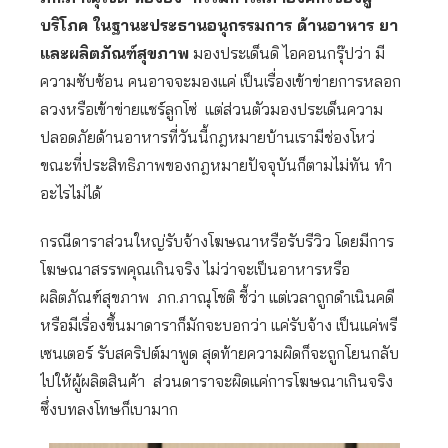
บริโภค ในฐานะประธานอนุกรรมการ ด้านอาหาร ยา
และผลิตภัณฑ์สุขภาพ
มองประเด็นดิ ไอคอนกรุ๊ปว่า มี
ความซับซ้อน คนอาจจะมองแค่ เป็นเรื่องเข้าข่ายการหลอก
ลวงหรือเข้าข่ายแชร์ลูกโซ่ แต่ส่วนตัวมองประเด็นความ
ปลอดภัยด้านอาหารที่วันนี้กฎหมายบ้านเรามีช่องโหว่
ขณะที่ประสิทธิภาพของกฎหมายปัจจุบันก็ตามไม่ทัน ทํา
อะไรไม่ได้
กรณีดาราส่วนใหญ่รับจ้างโฆษณาหรือรับรีวิว โดยมีการ
โฆษณาสรรพคุณเกินจริง ไม่ว่าจะเป็นอาหารหรือ
ผลิตภัณฑ์สุขภาพ ภก.ภาณุโชติ ชี้ว่า แต่เวลาถูกดำเนินคดี
หรือมีเรื่องขึ้นมาดาราก็มักจะบอกว่า แค่รับจ้าง เป็นแค่พรี
เซนเตอร์ รับสคริปต์มาพูด สุดท้ายความผิดก็จะถูกโยนกลับ
ไปให้ผู้ผลิตสินค้า ส่วนดาราจะผิดแค่การโฆษณาเกินจริง
ซึ่งบทลงโทษก็เบามาก