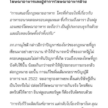
โฆษณาอาหารและผู้ทำการโฆษณาอาหารด้วย
“การเสนอรื้อกฎหมายอาหาร ใครที่ทําอะไรที่เกี่ยวกับ
อาหารอนาคตจะครอบคลุมหมด ซึ่งก็รวมถึงดารา อินฟลู
เอนเซอร์โฆษณาอาหาร จะถือว่า เป็นผู้ประกอบธุรกิจด้วย
และมีบทลงโทษทั้งจำทั้งปรับ”
ภก.ภาณุโชติ กล่าวอีกว่าปัญหาช่องโหว่ของกฎหมายที่ถูก
เขียนมาอย่างยาวนาน ทำให้อำนาจหน้าที่ของภาครัฐไม่
ครอบคลุมและไม่เท่าทันปัญหาที่เกิด รวมถึงบทลงโทษที่ถูก
บังคับใช้นั้น น้อยเกินกว่าจะทำให้ผู้ประกอบการเกรงกลัว
ต่อกฎหมาย ฉะนั้น การแก้ไขเพิ่มเติมพระราชบัญญัติ
อาหาร พ.ศ. 2522 จะเอาทุกองคาพยพ ตั้งแต่บริษัทรู้เห็น
เป็นใจหรือไม่ ปล่อยให้โฆษณาอาหารเกินจริง ใครเขียน
สคริปต์ให้ดารา อินฟลูเอนเซอร์พูด ก็ต้องรับผิดชอบด้วย
“การรับรีวิวผลิตภัณฑ์อาหาร แต่กลับไปโยงรักษาโรค คุณ