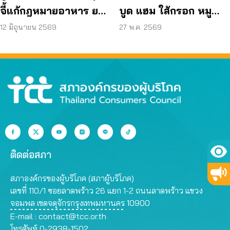
จี้แก้กฎหมายอาหาร ยก
บูด แฮม ใส้กรอก หมู
ระบบตรวจสอบทั้งห่วง
สวรรค์ ฯลฯ พบเกิน
12 มิถุนายน 2569
27 พ.ค. 2569
โซ่
มาตรฐานกว่า 50 เท่า
ติดต่อสภา
สภาองค์กรของผู้บริโภค (สภาผู้บริโภค)
เลขที่ 110/1 ซอยลาดพร้าว 26 แยก 1-2 ถนนลาดพร้าว แขวง
จอมพล เขตจตุจักรกรุงเทพมหานคร 10900
E-mail :
contact@tcc.or.th
โทรศัพท์ 0-2938-1502