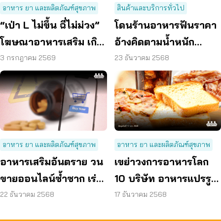
อาหาร ยา และผลิตภัณฑ์สุขภาพ
สินค้าและบริการทั่วไป
“เป่า L ไม่ขึ้น ฉี่ไม่ม่วง”
โดนร้านอาหารฟันราคา
โฆษณาอาหารเสริม เกิน
อ้างคิดตามน้ำหนัก
จริง ชง 6 ข้อเสนอ แก้
ปฏิเสธจ่ายได้
3 กรกฎาคม 2569
23 ธันวาคม 2568
ปัญหา
อาหาร ยา และผลิตภัณฑ์สุขภาพ
อาหาร ยา และผลิตภัณฑ์สุขภาพ
อาหารเสริมอันตราย วน
เขย่าวงการอาหารโลก
ขายออนไลน์ซ้ำซาก เร่ง
10 บริษัท อาหารแปรรูป
ดัน พ.ร.บ.อาหารแก้เกม
ขั้นสูง โดนฟ้องฐานสร้าง
22 ธันวาคม 2568
17 ธันวาคม 2568
วิกฤติสุขภาพ