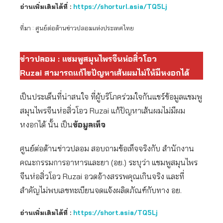
อ่านเพิ่มเติมได้ที่ :
https://shorturl.asia/TQ5Lj
ที่มา : ศูนย์ต่อต้านข่าวปลอมแห่งประเทศไทย
ข่าวปลอม : แชมพูสมุนไพรจีนห่อสิ่วโอว
Ruzai สามารถแก้ไขปัญหาเส้นผมไม่ให้มีหงอกได้
เป็นประเด็นที่น่าสนใจ ที่ผู้บริโภคร่วมใจกันแชร์ข้อมูลแชมพู
สมุนไพรจีนห่อสิ่วโอว Ruzai แก้ปัญหาเส้นผมไม่มีผม
หงอกได้ นั้น เป็น
ข้อมูลเท็จ
ศูนย์ต่อต้านข่าวปลอม สอบถามข้อเท็จจริงกับ สำนักงาน
คณะกรรมการอาหารและยา (อย.) ระบุว่า แชมพูสมุนไพร
จีนห่อสิ่วโอว Ruzai อวดอ้างสรรพคุณเกินจริง และที่
สำคัญไม่พบเลขทะเบียนจดแจ้งผลิตภัณฑ์กับทาง อย.
อ่านเพิ่มเติมได้ที่ :
https://short.asia/TQ5L
j