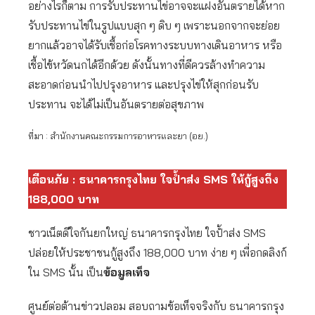
อย่างไรก็ตาม การรับประทานไข่อาจจะแฝงอันตรายได้หาก
รับประทานไข่ในรูปแบบสุก ๆ ดิบ ๆ เพราะนอกจากจะย่อย
ยากแล้วอาจได้รับเชื้อก่อโรคทางระบบทางเดินอาหาร หรือ
เชื้อไข้หวัดนกได้อีกด้วย ดังนั้นทางที่ดีควรล้างทำความ
สะอาดก่อนนำไปปรุงอาหาร และปรุงไข่ให้สุกก่อนรับ
ประทาน จะได้ไม่เป็นอันตรายต่อสุขภาพ
ที่มา : สำนักงานคณะกรรมการอาหารและยา (อย.)
เตือนภัย : ธนาคารกรุงไทย ใจป้ำส่ง SMS ให้กู้สูงถึง
188,000 บาท
ชาวเน็ตดีใจกันยกใหญ่ ธนาคารกรุงไทย ใจป้ำส่ง SMS
ปล่อยให้ประชาชนกู้สูงถึง 188,000 บาท ง่าย ๆ เพื่อกดลิงก์
ใน SMS นั้น เป็น
ข้อมูลเท็จ
ศูนย์ต่อต้านข่าวปลอม สอบถามข้อเท็จจริงกับ ธนาคารกรุง