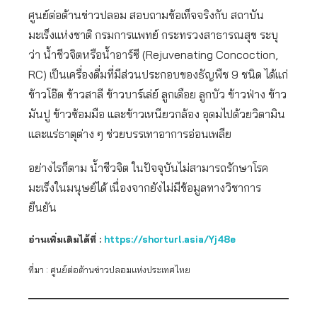
ศูนย์ต่อต้านข่าวปลอม สอบถามข้อเท็จจริงกับ สถาบัน
มะเร็งแห่งชาติ กรมการแพทย์ กระทรวงสาธารณสุข ระบุ
ว่า น้ำชีวจิตหรือน้ำอาร์ซี (Rejuvenating Concoction,
RC) เป็นเครื่องดื่มที่มีส่วนประกอบของธัญพืช 9 ชนิด ได้แก่
ข้าวโอ๊ต ข้าวสาลี ข้าวบาร์เล่ย์ ลูกเดือย ลูกบัว ข้าวฟ่าง ข้าว
มันปู ข้าวซ้อมมือ และข้าวเหนียวกล้อง อุดมไปด้วยวิตามิน
และแร่ธาตุต่าง ๆ ช่วยบรรเทาอาการอ่อนเพลีย
อย่างไรก็ตาม น้ำชีวจิต ในปัจจุบันไม่สามารถรักษาโรค
มะเร็งในมนุษย์ได้ เนื่องจากยังไม่มีข้อมูลทางวิชาการ
ยืนยัน
อ่านเพิ่มเติมได้ที่ :
https://shorturl.asia/Yj48e
ที่มา : ศูนย์ต่อต้านข่าวปลอมแห่งประเทศไทย