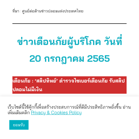
ที่มา : ศูนย์ต่อต้านข่าวปลอมแห่งประเทศไทย
ข่าวเตือนภัยผู้บริโภค วันที่
20 กรกฎาคม 2565
เตือนภัย : ‘สลิปทิพย์’ ตำรวจไซเบอร์เตือนภัย รับสลิป
ปลอมไม่มีเงิน
แม่ค้า พ่อค้าออนไลน์ ต้องไม่พลาดคลิปนี้ ตำรวจไซเบอร์
เว็บไซต์นี้ใช้คุ้กกี้เพื่อสร้างประสบการณ์ที่ดีมีประสิทธิภาพยิ่งขึ้น อ่าน
เว็บไซต์นี้ใช้คุกกี้เพื่อมอบประสบการณ์การใช้งานที่ดีให้แก่ท่าน คุณ
เพิ่มเติมคลิก
Privacy & Cookies Policy
เตือนภัย พ่อค้าแม่ค้าอย่าเพิ่งไว้ใจลูกค้า ที่แกล้งส่งสลิปมา
สามารถเลือกตั้งค่าความเป็นส่วนตัวได้
แต่ที่ไหนได้ เป็น
#สลิปปลอม #สลิปทิพย์
ยอมรับ
ยอมรับทั้งหมด
ตั้งค่า
ปฏิเสธ
สลิปไหน ๆ ก็หน้าตาคล้าย ๆ กัน แล้วเราจะรู้ได้อย่างไรว่า