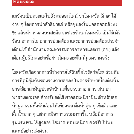
โรคหวัดได้
แชร์จนเป็นกระแสในสังคมออนไลน์ ว่าโรคหวัด รักษาได้
ง่าย ๆ โดยการนำสำลีมาแช่ หรือชุบลงในแอลกอฮอล์ 50
% แล้วนำวางลงบนสะดือ จะช่วยรักษาโรคหวัด เป็นไข้ ตัว
ร้อน อาการไอ อาการปวดท้อง และอาการปวดท้องประจำ
เดือนได้ สำนักงานคณะกรรมการอาหารและยา (อย.) แจ้ง
เตือนผู้บริโภคอย่าเชื่อข่าวโคมลอยที่ไม่มีมูลความจริง
โรคหวัดเกิดจากการที่ร่างกายได้รับเชื้อไวรัสก่อโรค ร่วมกับ
การที่ภูมิคุ้มกันของร่างกายลดลง ในการรักษาเบื้องต้นนั้น
อาจใช้ยาสามัญประจำบ้านเพื่อบรรเทาอาการ เช่น ยา
พาราเซตามอล สำหรับลดไข้ ยาคลอเฟนิรามีน สำหรับลด
น้ำมูก รวมทั้งพักผ่อนให้เพียงพอ ดื่มน้ำอุ่น ๆ เช็ดตัว และ
ดื่มน้ำมาก ๆ แต่หากมีอาการร่วมมากขึ้น หรือมีอาการ
รุนแรง เช่น ไข้สูงลอย ไอมาก หอบเหนื่อย ควรรีบไปพบ
แพทย์อย่างเร่งด่วน