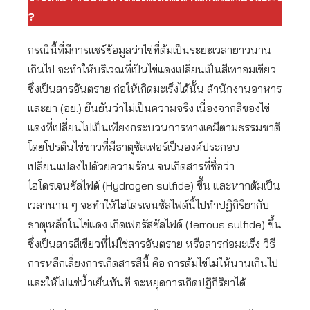
?
กรณีนี้ที่มีการแชร์ข้อมูลว่าไข่ที่ต้มเป็นระยะเวลายาวนาน
เกินไป จะทำให้บริเวณที่เป็นไข่แดงเปลี่ยนเป็นสีเทาอมเขียว
ซึ่งเป็นสารอันตราย ก่อให้เกิดมะเร็งได้นั้น สำนักงานอาหาร
และยา (อย.) ยืนยันว่าไม่เป็นความจริง เนื่องจากสีของไข่
แดงที่เปลี่ยนไปเป็นเพียงกระบวนการทางเคมีตามธรรมชาติ
โดยโปรตีนไข่ขาวที่มีธาตุซัลเฟอร์เป็นองค์ประกอบ
เปลี่ยนแปลงไปด้วยความร้อน จนเกิดสารที่ชื่อว่า
ไฮโดรเจนซัลไฟด์ (Hydrogen sulfide) ขึ้น และหากต้มเป็น
เวลานาน ๆ จะทำให้ไฮโดรเจนซัลไฟด์นี้ไปทำปฏิกิริยากับ
ธาตุเหล็กในไข่แดง เกิดเฟอรัสซัลไฟด์ (ferrous sulfide) ขึ้น
ซึ่งเป็นสารสีเขียวที่ไม่ใช่สารอันตราย หรือสารก่อมะเร็ง วิธี
การหลีกเลี่ยงการเกิดสารสีนี้ คือ การต้มไข่ไม่ให้นานเกินไป
และให้ไปแช่น้ำเย็นทันที จะหยุดการเกิดปฏิกิริยาได้