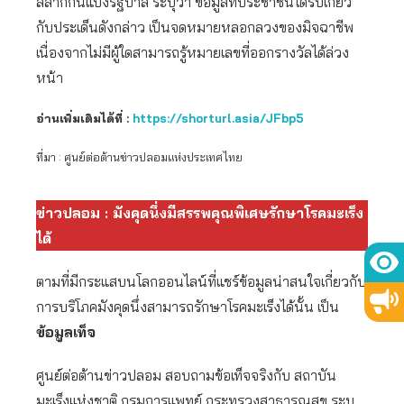
สลากกินแบ่งรัฐบาล ระบุว่า ข้อมูลที่ประชาชนได้รับเกี่ยว
กับประเด็นดังกล่าว เป็นจดหมายหลอกลวงของมิจฉาชีพ
เนื่องจากไม่มีผู้ใดสามารถรู้หมายเลขที่ออกรางวัลได้ล่วง
หน้า
อ่านเพิ่มเติมได้ที่ :
https://shorturl.asia/JFbp5
ที่มา : ศูนย์ต่อต้านข่าวปลอมแห่งประเทศไทย
ข่าวปลอม : มังคุดนึ่งมีสรรพคุณพิเศษรักษาโรคมะเร็ง
ได้
ตามที่มีกระแสบนโลกออนไลน์ที่แชร์ข้อมูลน่าสนใจเกี่ยวกับ
การบริโภคมังคุดนึ่งสามารถรักษาโรคมะเร็งได้นั้น เป็น
ข้อมูลเท็จ
ศูนย์ต่อต้านข่าวปลอม สอบถามข้อเท็จจริงกับ สถาบัน
มะเร็งแห่งชาติ กรมการแพทย์ กระทรวงสาธารณสุข ระบุ