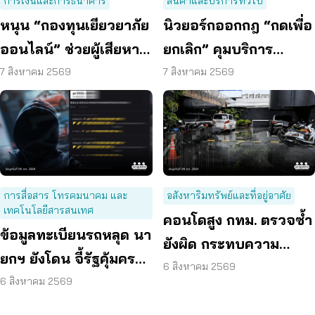
การเงินและการธนาคาร
สินค้าและบริการทั่วไป
หนุน “กองทุนเยียวยาภัย
นิวยอร์กออกกฎ “กดเพื่อ
ออนไลน์” ช่วยผู้เสียหาย
ยกเลิก” คุมบริการ
ตั้งหลักได้ รวดเร็ว ทัน
ออนไลน์ ต่ออายุสมาชิก
7 สิงหาคม 2569
7 สิงหาคม 2569
ท่วงที
อัตโนมัติ
การสื่อสาร โทรคมนาคม และ
อสังหาริมทรัพย์และที่อยู่อาศัย
เทคโนโลยีสารสนเทศ
คอนโดสูง กทม. ตรวจซ้ำ
ข้อมูลทะเบียนรถหลุด นา
ยังผิด กระทบความ
ยกฯ ยังโดน จี้รัฐคุ้มครอง
ปลอดภัย
6 สิงหาคม 2569
ข้อมูลส่วนบุคคล
6 สิงหาคม 2569