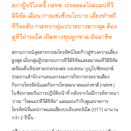
สภาผู้บริโภคจี้ กสทช. เร่งคลอดโรดแมปทีวี
ดิจิทัล เตือน การแช่แข็งนโยบาย เสี่ยงทำฟรี
ทีวีจอดับ กระทบกลุ่มเปราะบางมากสุด ต้อง
ดูทีวีอ่านเน็ต เปิดทางทุนผูกขาด-มิจฉาชีพ
สถานการณ์อุตสาหกรรมโทรทัศน์ไทยก้าวสู่ช่วงความเสี่ยง
สูงสุด เมื่อกลุ่มผู้ประกอบการทีวีดิจิทัลและสมาคมทีวีดิจิทัล
เตรียมยื่นฟ้องศาลปกครองต่อ นพ.สรณ บุญใบชัยพฤกษ์
ประธานสำนักงานคณะกรรมการกิจการกระจายเสียง
กิจการโทรทัศน์และกิจการโทรคมนาคมแห่งชาติ (กสทช.)
ในข้อหาละเว้นการปฏิบัติหน้าที่ หลังจากไม่มีการพิจารณา
วาระ “โรดแมปทีวีดิจิทัล” และแผนกำกับดูแลรายการ
โทรทัศน์ที่แพร่ภาพและเสียงบนอินเทอร์เน็ต (OTT) มานาน
กว่า 2 ปีนั้น