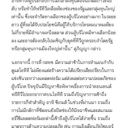
อาจทำให้ผู้ประกอบการไม่กล้าลงทุนต่อจนเกิดสภาวะจอ
ดับ หรือทำให้ฟรีทีวีเหลือเพียงช่องของรัฐและกลุ่มทุนใหญ่
เท่านั้น ซึ่งจะจำกัดทางเลือกของผู้บริโภคอย่างมาก ในระยะ
ยาว ผู้ที่จะได้รับประโยชน์คือผู้ให้บริการโทรคมนาคมเพียง
ไม่กี่รายที่มีอำนาจเหนือตลาด ส่วนผู้บริโภคมีทางเลือกน้อย
ลง และอาจต้องกลับไปเผชิญกับยุคที่ทีวีถูกครอบงำโดยรัฐ
หรือกลุ่มทุนการเมืองใหญ่เท่านั้น” สุภิญญา กล่าว
นอกจากนี้ การที่ กสทช. มีความล่าช้าในการทำแผนกำกับ
ดูแลโอทีที ไม่เพียงแต่สร้างความได้เปรียบเสียเปรียบในการ
แข่งขันระหว่างแพลตฟอร์ม แต่ส่งผลต่อความปลอดภัยของ
ผู้บริโภค ปัจจุบันมีปัญหาข้อพิพาทเรื่องการนำคอนเทนต์
ฟรีทีวีไปออกอากาศบนโอทีที รวมถึงปัญหาการเข้าถึง
รายการกีฬาสำคัญ อาทิ ซีเกมส์ ในช่วงที่ผ่านมา รวมถึง
การไม่มีกติกาที่ชัดเจนยังเปิดช่องให้มิจฉาชีพและสแกมเม
อร์ใช้แพลตฟอร์มเหล่านี้เข้าถึงผู้บริโภคได้ง่ายขึ้น รวมถึง
มาตรการด้านความปลอดภัย เช่น การแจ้งเตือนภัยไซเบอร์