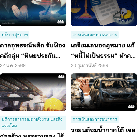
บริการสุขภาพ
การเงินและการธนาคาร
ศาลอุทธรณ์พลิก รับฟ้อง
เตรียมเสนอกฎหมาย แก้
คดีกลุ่ม “ทิพยประกัน
“หนี้ไม่เป็นธรรม” ทำคน
ภัย” คนซื้อประกันโควิด
ไทยติดกับดัก
22 พ.ค. 2569
20 กุมภาพันธ์ 2569
เฮ!
บริการสาธารณะ พลังงาน และสิ่ง
การเงินและการธนาคาร
แวดล้อม
รถยนต์จมน้ำภาคใต้ เจอ
ก่อสร้าง พระรามสอง ไร้