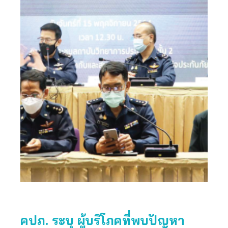
คปภ. ระบุ ผู้บริโภคที่พบปัญหา