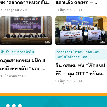
ชง ‘ฉลากดาวหมวกกันน็
สภาแล้ว ถอยรถ –
อก’ ยกระดับความ
เครื่องไฟฟ้าใหม่พัง ได้
15 กรกฎาคม 2569
18 มิถุนายน 2569
ปลอดภัยผู้บริโภค
เปลี่ยน – คืนเงิน
สินค้าและบริการทั่วไป
การสื่อสาร โทรคมนาคม และ
เทคโนโลยีสารสนเทศ
ก.อุตสาหกรรม ผนึก 4
ยื่น กสทช. เร่ง “โร้ดแมป
ภาคี ยกระดับ “มอก.
ทีวี – คุม OTT” หวั่นจอ
Watch” สกัดสินค้า
10 มิถุนายน 2569
ดับ ซ้ำเติมกลุ่มเปราะบาง
10 มิถุนายน 2569
อันตราย