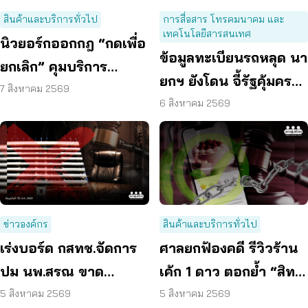
สินค้าและบริการทั่วไป
การสื่อสาร โทรคมนาคม และ
เทคโนโลยีสารสนเทศ
นิวยอร์กออกกฎ “กดเพื่อ
ข้อมูลทะเบียนรถหลุด นา
ยกเลิก” คุมบริการ
ยกฯ ยังโดน จี้รัฐคุ้มครอง
ออนไลน์ ต่ออายุสมาชิก
7 สิงหาคม 2569
ข้อมูลส่วนบุคคล
6 สิงหาคม 2569
อัตโนมัติ
ข่าวองค์กร
สินค้าและบริการทั่วไป
เร่งบอร์ด กสทช.จัดการ
ศาลยกฟ้องคดี รีวิวร้าน
ปม นพ.สรณ ขาด
เค้ก 1 ดาว ตอกย้ำ “สิทธิ
คุณสมบัติ ตามมติ
ผู้บริโภค” แสดงความคิด
5 สิงหาคม 2569
5 สิงหาคม 2569