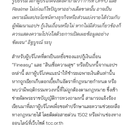
รูปธรรม สภาผู้บริโภคจึงตั้งคำถามว่า การที่ OPPO และ
Realme ไม่เร่งแก้ไขปัญหาอย่างเด็ดขาดนั้น อาจเป็น
เพราะมีผลประโยชน์ทางธุรกิจหรือส่วนแบ่งรายได้ร่วมกับ
ผู้พัฒนาแอปฯ กู้เงินเถื่อนหรือไม่ หากไม่มีส่วนเกี่ยวข้องก็
ควรแสดงความโปร่งใสด้วยการเปิดเผยข้อมูลอย่าง
ชัดเจน” อิฐบูรณ์ ระบุ
สำหรับผู้บริโภคที่ตกเป็นเหยื่อของแอปกู้เงินเถื่อน
“Fineasy” และ “สินเชื่อความสุข” หรือเป็นหนี้จากแอปฯ
เหล่านี้ สภาผู้บริโภคแนะนำให้ชำระเฉพาะเงินต้นเท่านั้น
หากถูกเรียกเก็บดอกเบี้ยเกินอัตราที่กฎหมายกำหนด หรือ
พบว่ามีพฤติกรรมทวงหนี้ที่ไม่ถูกต้องตามกฎหมาย ซึ่งเข้า
ข่ายผิดพระราชบัญญัติการทวงถามหนี้ สามารถแจ้งร้อง
เรียนมาที่สภาผู้บริโภคเพื่อขอคำปรึกษาและความช่วยเหลือ
ทางกฎหมายได้ โดยติดต่อสายด่วน 1502 หรือผ่านช่องทาง
ออนไลน์ที่เว็บไซต์ tcc.or.th