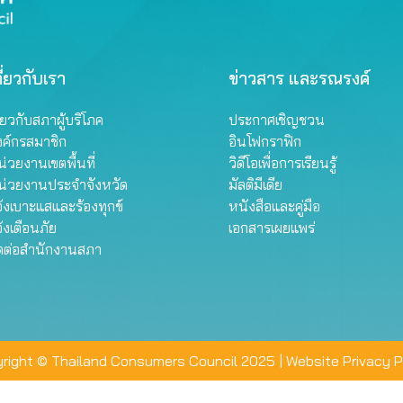
ี่ยวกับเรา
ข่าวสาร และรณรงค์
ี่ยวกับสภาผู้บริโภค
ประกาศเชิญชวน
งค์กรสมาชิก
อินโฟกราฟิก
่วยงานเขตพื้นที่
วิดีโอเพื่อการเรียนรู้
น่วยงานประจำจังหวัด
มัลติมีเดีย
้งเบาะแสและร้องทุกข์
หนังสือและคู่มือ
้งเตือนภัย
เอกสารเผยแพร่
ิดต่อสำนักงานสภา
right © Thailand Consumers Council 2025 |
Website Privacy P