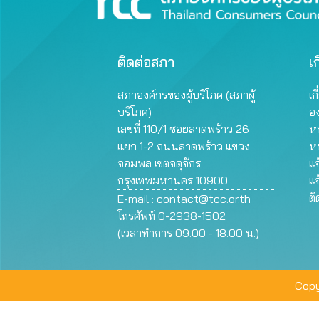
ติดต่อสภา
เก
สภาองค์กรของผู้บริโภค (สภาผู้
เก
บริโภค)
อ
เลขที่ 110/1 ซอยลาดพร้าว 26
หน
แยก 1-2 ถนนลาดพร้าว แขวง
ห
จอมพล เขตจตุจักร
แจ
กรุงเทพมหานคร 10900
แจ
ต
E-mail :
contact@tcc.or.th
โทรศัพท์ 0-2938-1502
(เวลาทำการ 09.00 - 18.00 น.)
Copy