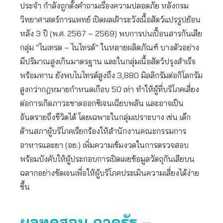
ประจำ กำลังถูกตั้งคำถามเรื่องความปลอดภัย หลังกรม
วิทยาศาสตร์การแพทย์ เปิดผลเฝ้าระวังเนื้อสัตว์แปรรูปย้อน
หลัง 3 ปี (พ.ศ. 2567 – 2569) พบการปนเปื้อนสารกันเสีย
กลุ่ม “ไนเทรต – ไนไทรต์” ในหลายผลิตภัณฑ์ บางตัวอย่าง
มีปริมาณสูงเกินมาตรฐาน และในกลุ่มเนื้อสัตว์ปรุงสำเร็จ
พร้อมทาน ยังพบไนไทรต์สูงถึง 3,880 มิลลิกรัมต่อกิโลกรัม
สูงกว่ากฎหมายกำหนดเกือบ 50 เท่า ทำให้ผู้ที่บริโภคเสี่ยง
ต่อการเกิดภาวะขาดออกซิเจนเฉียบพลัน และอาจเป็น
อันตรายถึงชีวิตได้ โดยเฉพาะในกลุ่มเปราะบาง เช่น เด็ก
ด้านสภาผู้บริโภคเรียกร้องให้สำนักงานคณะกรรมการ
อาหารและยา (อย.) เพิ่มความเข้มงวดในการตรวจสอบ
พร้อมบังคับให้ผู้ประกอบการเปิดเผยข้อมูลวัตถุกันเสียบน
ฉลากอย่างชัดเจนเพื่อให้ผู้บริโภคประเมินความเสี่ยงได้ง่าย
ขึ้น
ผลทดสอบ ภาครัฐ –