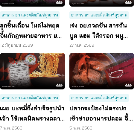
อาหาร ยา และผลิตภัณฑ์สุขภาพ
อาหาร ยา และผลิตภัณฑ์สุขภาพ
ลูกชิ้นเถื่อน โผล่ไม่หยุด
เร่ง อย.กวดขัน สารกัน
จี้แก้กฎหมายอาหาร ยก
บูด แฮม ใส้กรอก หมู
ระบบตรวจสอบทั้งห่วง
สวรรค์ ฯลฯ พบเกิน
12 มิถุนายน 2569
27 พ.ค. 2569
โซ่
มาตรฐานกว่า 50 เท่า
อาหาร ยา และผลิตภัณฑ์สุขภาพ
อาหาร ยา และผลิตภัณฑ์สุขภาพ
เผย บะหมี่กึ่งสำเร็จรูปนำ
ปลากระป๋องไม่ตรงปก
เข้า ใช้เทคนิคพรางฉลาก
เข้าข่ายอาหารปลอม จี้
หวั่นกระทบสุขภาพ
รัฐเฝ้าระวัง-แก้
7 พ.ค. 2569
5 พ.ค. 2569