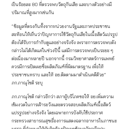
เป็นร้อยละ 80 ที่ตรวจพบวัตถุกันเสีย และบางตัวอย่างมี
ปริมาณที่สูงมากเช่นกัน
“ข้อมูลที่ตรงกันทั้งจากหน่วยงานรัฐและภาคประชาชน
สะท้อนให้เห็นว่าปัญหาการใช้วัตถุกันเสียในเนื้อสัตว์แปรรูป
ต้องได้รับการกำกับดูแลอย่างจริงจัง เพราะการตรวจพบดัง
กล่าวไม่ได้เกิดแค่ในช่วงปีนี้ แต่มีการตรวจพบเป็นระยะ ๆ
ต่อเนื่องมาหลายปี นอกจากนี้ กรมวิทยาศาสตร์การแพทย์
ควรมีการเปิดเผยชื่อผลิตภัณฑ์ที่ผิดมาตรฐาน เพื่อให้
ประชาชนทราบ และให้ อย.ติดตามมาดำเนินคดีด้วย”
ภก.ภาณุโชติ ระบุ
ภก.ภาณุโชติ กล่าวอีกว่า สภาผู้บริโภคขอให้ อย.เพิ่มความ
เข้มงวดในการเฝ้าระวังและตรวจสอบผลิตภัณฑ์เนื้อสัตว์
แปรรูปอย่างจริงจัง โดยเฉพาะการบังคับใช้ประกาศ
กระทรวงสาธารณสุขเรื่องการแสดงฉลากอาหารในภาชนะ
บรรจุ ที่กำหนดให้ผู้ผลิตต้องเปิดเผยข้อมูลวัตถุเจือปน