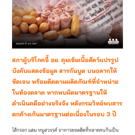
สภาผู้บริโภคจี้ อย. คุมเข้มเนื้อสัตว์แปรรูป
บังคับแสดงข้อมูล สารกันบูด บนฉลากให้
ชัดเจน พร้อมติดตามผลิตภัณฑ์ที่จำหน่าย
ในท้องตลาด หากพบผิดมาตรฐานให้
ดำเนินคดีอย่างจริงจัง หลังกรมวิทย์พบสาร
ตกค้างเกินมาตรฐานต่อเนื่องในรอบ 3 ปี
ไส้กรอก แฮม หมูสวรรค์ อาหารยอดฮิตที่หลายคนกินเป็น