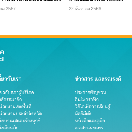
งความยั่งยืน ปลดล็อกการ
ประเทศไทย พ.ศ. 2561 
าคม 2567
22 ธันวาคม 2566
ังงานหมุนเวียนอย่าง
2580
งขวาง ปี 2567
ี่ยวกับเรา
ข่าวสาร และรณรงค์
ี่ยวกับสภาผู้บริโภค
ประกาศเชิญชวน
งค์กรสมาชิก
อินโฟกราฟิก
่วยงานเขตพื้นที่
วิดีโอเพื่อการเรียนรู้
น่วยงานประจำจังหวัด
มัลติมีเดีย
้งเบาะแสและร้องทุกข์
หนังสือและคู่มือ
้งเตือนภัย
เอกสารเผยแพร่