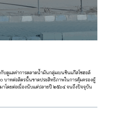
กับดูแลค่าการตลาดน้ำมันกลุ่มเบนซินแก๊สโซฮอล์
๐ บาทต่อลิตรนั้นขาดประสิทธิภาพในการคุ้มครองผู้
มาโดยต่อเนื่องนับแต่ปลายปี ๒๕๖๔ จนถึงปัจจุบัน