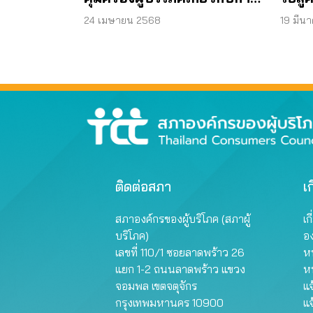
แก้ไขปัญหาค่าไฟฟ้าแพง ปี
สร้า
24 เมษายน 2568
19 มีน
2568
ใช้พล
กว้า
ติดต่อสภา
เก
สภาองค์กรของผู้บริโภค (สภาผู้
เก
บริโภค)
อ
เลขที่ 110/1 ซอยลาดพร้าว 26
หน
แยก 1-2 ถนนลาดพร้าว แขวง
ห
จอมพล เขตจตุจักร
แจ
กรุงเทพมหานคร 10900
แจ