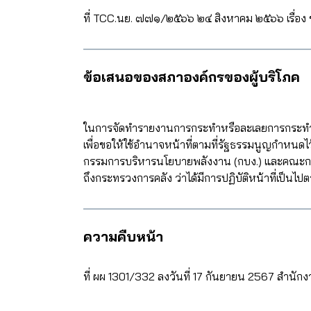
ที่ TCC.นย. ๗๗๑/๒๕๖๖ ๒๔ สิงหาคม ๒๕๖๖ เรื่อง ข
ข้อเสนอของสภาองค์กรของผู้บริโภค
ในการจัดทำรายงานการกระทำหรือละเลยการกระทำอันม
เพื่อขอให้ใช้อำนาจหน้าที่ตามที่รัฐธรรมนูญกำหน
กรรมการบริหารนโยบายพลังงาน (กบง.) และคณะกรรม
ถึงกระทรวงการคลัง ว่าได้มีการปฏิบัติหน้าที่เป็
ความคืบหน้า
ที่ ผผ 1301/332 ลงวันที่ 17 กันยายน 2567 สำนักงา