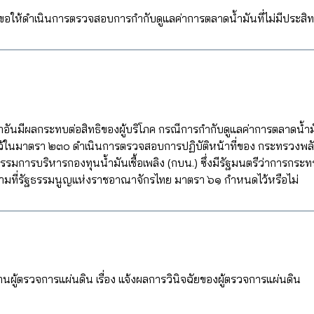
อให้ดำเนินการตรวจสอบการกำกับดูแลค่าการตลาดน้ำมันที่ไม่มีประสิ
ีผลกระทบต่อสิทธิของผู้บริโภค กรณีการกำกับดูแลค่าการตลาดน้ำมันที
ดไว้ในมาตรา ๒๓๐ ดำเนินการตรวจสอบการปฏิบัติหน้าที่ของ กระทรวงพล
การบริหารกองทุนน้ำมันเชื้อเพลิง (กบน.) ซึ่งมีรัฐมนตรีว่าการก
นไปตามที่รัฐธรรมนูญแห่งราชอาณาจักรไทย มาตรา ๖๑ กำหนดไว้หรือไม่
นผู้ตรวจการแผ่นดิน เรื่อง แจ้งผลการวินิจฉัยของผู้ตรวจการแผ่นดิน