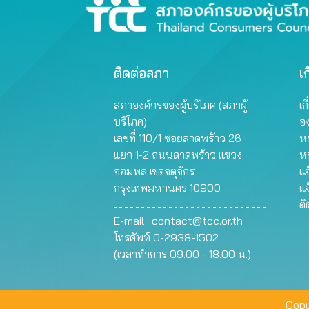
ติดต่อสภา
เก
สภาองค์กรของผู้บริโภค (สภาผู้
เก
บริโภค)
อ
เลขที่ 110/1 ซอยลาดพร้าว 26
หน
แยก 1-2 ถนนลาดพร้าว แขวง
ห
จอมพล เขตจตุจักร
แจ
กรุงเทพมหานคร 10900
แจ
ต
E-mail :
contact@tcc.or.th
โทรศัพท์ 0-2938-1502
(เวลาทำการ 09.00 - 18.00 น.)
Copy