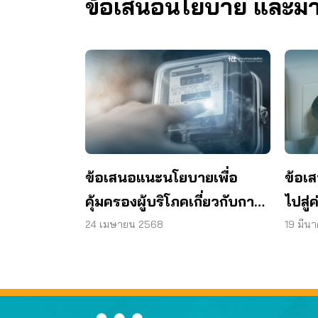
ข้อเสนอนโยบาย และมาตร
ข้อเสนอแนะนโยบายเพื่อ
ข้อเ
คุ้มครองผู้บริโภคเกี่ยวกับการ
ไปสู่
แก้ไขปัญหาค่าไฟฟ้าแพง ปี
สร้า
24 เมษายน 2568
19 มีน
2568
ใช้พล
กว้า