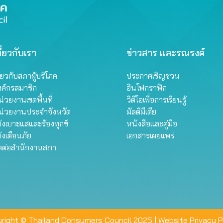
ี่ยวกับเรา
ข่าวสาร และรณรงค์
ี่ยวกับสภาผู้บริโภค
ประกาศเชิญชวน
งค์กรสมาชิก
อินโฟกราฟิก
่วยงานเขตพื้นที่
วิดีโอเพื่อการเรียนรู้
น่วยงานประจำจังหวัด
มัลติมีเดีย
้งเบาะแสและร้องทุกข์
หนังสือและคู่มือ
้งเตือนภัย
เอกสารเผยแพร่
ิดต่อสำนักงานสภา
right © Thailand Consumers Council 2025 |
Website Privacy P