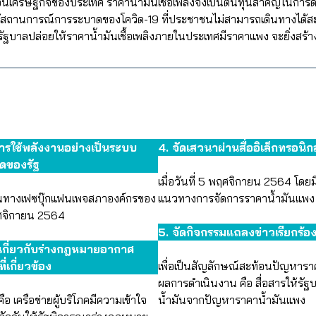
คลื่อนเศรษฐกิจของประเทศ ราคาน้ำมันเชื้อเพลิงจึงเป็นต้นทุนสำคัญใน
สถานการณ์การระบาดของโควิด-19 ที่ประชาชนไม่สามารถเดินทางได้สะ
 หากรัฐบาลปล่อยให้ราคาน้ำมันเชื้อเพลิงภายในประเทศมีราคาแพง จะยิ่งส
ารใช้พลังงานอย่างเป็นระบบ
4. จัดเสวนาผ่านสื่ออิเล็กทรอน
ดของรัฐ
เมื่อวันที่ 5 พฤศจิกายน 2564 โด
่านทางเฟซบุ๊กแฟนเพจสภาองค์กรของ
แนวทางการจัดการราคาน้ำมันแพง เ
ฤศจิกายน 2564
5. จัดกิจกรรมแถลงข่าวเรียกร้องให
รู้เกี่ยวกับร่างกฎหมายอากาศ
่เกี่ยวข้อง
เพื่อเป็นสัญลักษณ์สะท้อนปัญหาราค
ผลการดำเนินงาน คือ สื่อสารให้รัฐ
อ เครือข่ายผู้บริโภคมีความเข้าใจ
น้ำมันจากปัญหาราคาน้ำมันแพง