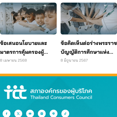
ข้อเสนอนโยบายและ
ข้อคิดเห็นต่อร่างพระราช
มาตรการคุ้มครองผู้
บัญญัติการศึกษาแห่ง
บริโภคต่อประเด็น เรื่อง
ชาติ พ.ศ. ….
8 เมษายน 2568
8 มิถุนายน 2567
ความปลอดภัยด้าน
ร่างกายและจิตใจใน
สถานศึกษา (School
Violence and
Wellbeing)