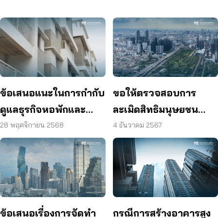
ข้อเสนอแนะในการกำกับ
ขอให้ตรวจสอบการ
ดูแลธุรกิจหอพักและ
ละเมิดสิทธิมนุษยชน
อาคารเช่าเพื่อการอยู่
กรณีกระบวนการวาง
28 พฤศจิกายน 2568
4 ธันวาคม 2567
อาศัย
และจัดทำผังเมืองรวม
กรุงเทพมหานคร (ฉบับ
ปรับปรุงครั้งที่ 4)
ข้อเสนอเรื่องการจัดทำ
กรณีการสร้างอาคารสูง