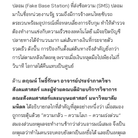
ปลอม (Fake Base Station) ที่ส่งข้อความ (SMS) ปลอม
มาในชื่อหน่วยงานรัฐ รวมถึงมีการจ้างคนไทยขับรถ
ตระเวนพร้อมอุปกรณ์เพื่อหลบเลี่ยงการจับกุม ทำให้ตำรวจ
ต้องทำงานแข่งกับความเร็วของเทคโนโลยี แม้จะปิดบัญชี
ปลายทางได้จำนวนมาก แต่เส้นทางเงินที่กระจายตัว
รวดเร็ว ดังนั้น การป้องกันตั้งแต่ต้นทางจึงสำคัญยิ่งกว่า
การไล่ตามหลังเกิดเหตุ เพราะเมื่อเงินหลุดมือไปเพียงไม่กี่
วินาที โอกาสได้คืนแทบเป็นศูนย์
ด้าน
ตฤณห์ โพธิ์รักษา
อาจารย์ประจำภาควิชา
สังคมศาสตร์ และผู้ช่วยคณบดีฝ่ายบริการวิชาการ
คณะสังคมศาสตร์และมนุษยศาสตร์ มหาวิทยาลัย
มหิดล
ได้อธิบายกลไกที่สำคัญที่สุดอย่างหนึ่งว่า เมื่อสมอง
ถูกกระตุ้นด้วย “ความกลัว – ความโลภ – ความเร่งด่วน”
สมองส่วนเหตุผลจะทำงานช้ากว่าส่วนอารมณ์เสมอ จึงเป็น
เหตุผลว่าทำไมคนรอบคอบยังตกเป็นเหยื่อได้ และเป็นเหตุผล