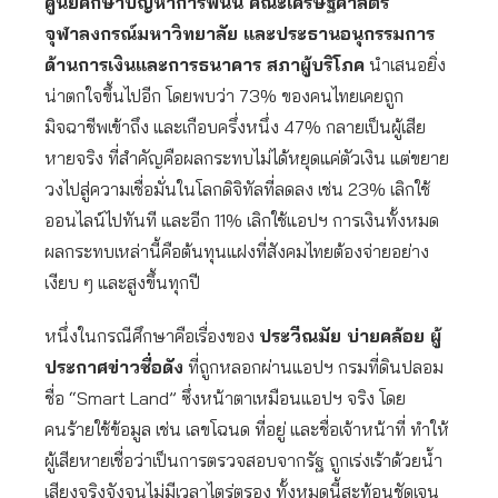
ศูนย์ศึกษาปัญหาการพนัน คณะเศรษฐศาสตร์
จุฬาลงกรณ์มหาวิทยาลัย และประธานอนุกรรมการ
ด้านการเงินและการธนาคาร สภาผู้บริโภค
นำเสนอยิ่ง
น่าตกใจขึ้นไปอีก โดยพบว่า 73% ของคนไทยเคยถูก
มิจฉาชีพเข้าถึง และเกือบครึ่งหนึ่ง 47% กลายเป็นผู้เสีย
หายจริง ที่สำคัญคือผลกระทบไม่ได้หยุดแค่ตัวเงิน แต่ขยาย
วงไปสู่ความเชื่อมั่นในโลกดิจิทัลที่ลดลง เช่น 23% เลิกใช้
ออนไลน์ไปทันที และอีก 11% เลิกใช้แอปฯ การเงินทั้งหมด
ผลกระทบเหล่านี้คือต้นทุนแฝงที่สังคมไทยต้องจ่ายอย่าง
เงียบ ๆ และสูงขึ้นทุกปี
หนึ่งในกรณีศึกษาคือเรื่องของ
ประวีณมัย บ่ายคล้อย ผู้
ประกาศข่าวชื่อดัง
ที่ถูกหลอกผ่านแอปฯ กรมที่ดินปลอม
ชื่อ “Smart Land” ซึ่งหน้าตาเหมือนแอปฯ จริง โดย
คนร้ายใช้ข้อมูล เช่น เลขโฉนด ที่อยู่ และชื่อเจ้าหน้าที่ ทำให้
ผู้เสียหายเชื่อว่าเป็นการตรวจสอบจากรัฐ ถูกเร่งเร้าด้วยน้ำ
เสียงจริงจังจนไม่มีเวลาไตร่ตรอง ทั้งหมดนี้สะท้อนชัดเจน