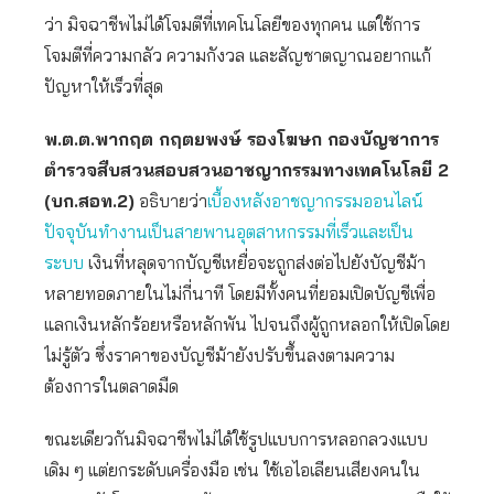
ว่า มิจฉาชีพไม่ได้โจมตีที่เทคโนโลยีของทุกคน แต่ใช้การ
โจมตีที่ความกลัว ความกังวล และสัญชาตญาณอยากแก้
ปัญหาให้เร็วที่สุด
พ.ต.ต.พากฤต กฤตยพงษ์ รองโฆษก กองบัญชาการ
ตำรวจสืบสวนสอบสวนอาชญากรรมทางเทคโนโลยี 2
(บก.สอท.2)
อธิบายว่า
เบื้องหลังอาชญากรรมออนไลน์
ปัจจุบันทำงานเป็นสายพานอุตสาหกรรมที่เร็วและเป็น
ระบบ
เงินที่หลุดจากบัญชีเหยื่อจะถูกส่งต่อไปยังบัญชีม้า
หลายทอดภายในไม่กี่นาที โดยมีทั้งคนที่ยอมเปิดบัญชีเพื่อ
แลกเงินหลักร้อยหรือหลักพัน ไปจนถึงผู้ถูกหลอกให้เปิดโดย
ไม่รู้ตัว ซึ่งราคาของบัญชีม้ายังปรับขึ้นลงตามความ
ต้องการในตลาดมืด
ขณะเดียวกันมิจฉาชีพไม่ได้ใช้รูปแบบการหลอกลวงแบบ
เดิม ๆ แต่ยกระดับเครื่องมือ เช่น ใช้เอไอเลียนเสียงคนใน