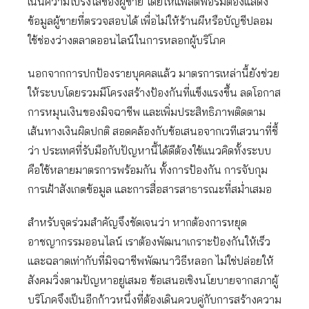
เน้นความโปร่งใสของผู้ขาย โดยให้แพลตฟอร์มต้องแสดง
ข้อมูลผู้ขายที่ตรวจสอบได้ เพื่อไม่ให้ร้านผีหรือบัญชีปลอม
ใช้ช่องว่างตลาดออนไลน์ในการหลอกผู้บริโภค
นอกจากการปกป้องรายบุคคลแล้ว มาตรการเหล่านี้ยังช่วย
ให้ระบบโดยรวมมีโครงสร้างป้องกันที่แข็งแรงขึ้น ลดโอกาส
การหมุนเงินของมิจฉาชีพ และเพิ่มประสิทธิภาพติดตาม
เส้นทางเงินผิดปกติ สอดคล้องกับข้อเสนอจากเวทีเสวนาที่ชี้
ว่า ประเทศที่รับมือกับปัญหานี้ได้ดีต้องใช้แนวคิดทั้งระบบ
คือใช้หลายมาตรการพร้อมกัน ทั้งการป้องกัน การจับกุม
การเฝ้าสังเกตข้อมูล และการสื่อสารสาธารณะที่สม่ำเสมอ
สำหรับจุดร่วมสำคัญจึงชัดเจนว่า หากต้องการหยุด
อาชญากรรมออนไลน์ เราต้องพัฒนาเกราะป้องกันให้เร็ว
และฉลาดเท่ากับที่มิจฉาชีพพัฒนาวิธีหลอก ไม่ใช่ปล่อยให้
สังคมวิ่งตามปัญหาอยู่เสมอ ข้อเสนอเชิงนโยบายจากสภาผู้
บริโภคจึงเป็นอีกก้าวหนึ่งที่ต้องเดินควบคู่กับการสร้างความ