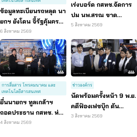
เทคโนโลยีสารสนเทศ
เร่งบอร์ด กสทช.จัดการ
ข้อมูลทะเบียนรถหลุด นา
ปม นพ.สรณ ขาด
ยกฯ ยังโดน จี้รัฐคุ้มครอง
คุณสมบัติ ตามมติ
5 สิงหาคม 2569
ข้อมูลส่วนบุคคล
6 สิงหาคม 2569
กรรมการสรรหา
การสื่อสาร โทรคมนาคม และ
ข่าวองค์กร
เทคโนโลยีสารสนเทศ
นัดพร้อมครั้งหน้า 9 พ.ย.
ยื่นนายกฯ ทูลเกล้าฯ
คดีฟ้องเฟซบุ๊ก ดัน
ถอดประธาน กสทช. ห่วง
แพลตฟอร์มร่วมรับผิด
3 สิงหาคม 2569
คุ้มครองผู้บริโภคสะดุด
4 สิงหาคม 2569