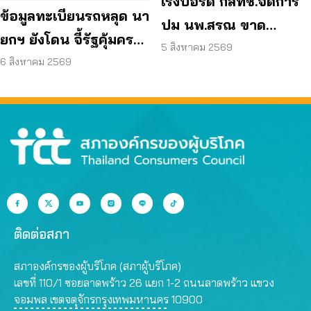
เร่งบอร์ด กสทช.จัดการ
ข้อมูลทะเบียนรถหลุด นา
ปม นพ.สรณ ขาด
ยกฯ ยังโดน จี้รัฐคุ้มครอง
คุณสมบัติ ตามมติ
5 สิงหาคม 2569
ข้อมูลส่วนบุคคล
6 สิงหาคม 2569
กรรมการสรรหา
ติดต่อสภา
สภาองค์กรของผู้บริโภค (สภาผู้บริโภค)
เลขที่ 110/1 ซอยลาดพร้าว 26 แยก 1-2 ถนนลาดพร้าว แขวง
จอมพล เขตจตุจักรกรุงเทพมหานคร 10900