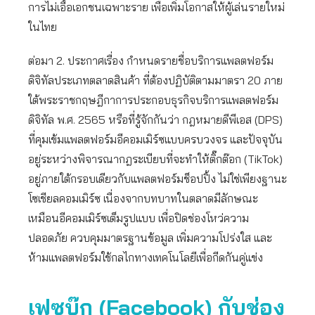
การไม่เอื้อเอกชนเฉพาะราย เพื่อเพิ่มโอกาสให้ผู้เล่นรายใหม่
ในไทย
ต่อมา 2. ประกาศเรื่อง กำหนดรายชื่อบริการแพลตฟอร์ม
ดิจิทัลประเภทตลาดสินค้า ที่ต้องปฏิบัติตามมาตรา 20 ภาย
ใต้พระราชกฤษฎีกาการประกอบธุรกิจบริการแพลตฟอร์ม
ดิจิทัล พ.ศ. 2565 หรือที่รู้จักกันว่า กฎหมายดีพีเอส (DPS)
ที่คุมเข้มแพลตฟอร์มอีคอมเมิร์ซแบบครบวงจร และปัจจุบัน
อยู่ระหว่างพิจารณากฎระเบียบที่จะทำให้ติ๊กต๊อก (TikTok)
อยู่ภายใต้กรอบเดียวกับแพลตฟอร์มช็อปปิ้ง ไม่ใช่เพียงฐานะ
โซเชียลคอมเมิร์ซ เนื่องจากบทบาทในตลาดมีลักษณะ
เหมือนอีคอมเมิร์ซเต็มรูปแบบ เพื่อปิดช่องโหว่ความ
ปลอดภัย ควบคุมมาตรฐานข้อมูล เพิ่มความโปร่งใส และ
ห้ามแพลตฟอร์มใช้กลไกทางเทคโนโลยีเพื่อกีดกันคู่แข่ง
เฟซบุ๊ก (
Facebook) กับช่อง