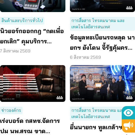
สินค้าและบริการทั่วไป
การสื่อสาร โทรคมนาคม และ
เทคโนโลยีสารสนเทศ
นิวยอร์กออกกฎ “กดเพื่อ
ข้อมูลทะเบียนรถหลุด นา
ยกเลิก” คุมบริการ
ยกฯ ยังโดน จี้รัฐคุ้มครอง
ออนไลน์ ต่ออายุสมาชิก
7 สิงหาคม 2569
ข้อมูลส่วนบุคคล
6 สิงหาคม 2569
อัตโนมัติ
ข่าวองค์กร
การสื่อสาร โทรคมนาคม และ
เทคโนโลยีสารสนเทศ
เร่งบอร์ด กสทช.จัดการ
ยื่นนายกฯ ทูลเกล้าฯ
ปม นพ.สรณ ขาด