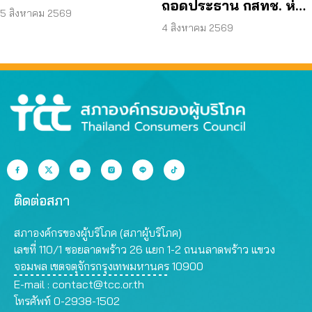
ถอดประธาน กสทช. ห่วง
คุณสมบัติ ตามมติ
5 สิงหาคม 2569
คุ้มครองผู้บริโภคสะดุด
4 สิงหาคม 2569
กรรมการสรรหา
ติดต่อสภา
สภาองค์กรของผู้บริโภค (สภาผู้บริโภค)
เลขที่ 110/1 ซอยลาดพร้าว 26 แยก 1-2 ถนนลาดพร้าว แขวง
จอมพล เขตจตุจักรกรุงเทพมหานคร 10900
E-mail :
contact@tcc.or.th
โทรศัพท์ 0-2938-1502