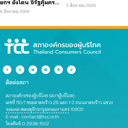
ยกฯ ยังโดน จี้รัฐคุ้มครอง
คุณสมบัติ ตามมติ
5 สิงหาคม 2569
ข้อมูลส่วนบุคคล
6 สิงหาคม 2569
กรรมการสรรหา
ติดต่อสภา
สภาองค์กรของผู้บริโภค (สภาผู้บริโภค)
เลขที่ 110/1 ซอยลาดพร้าว 26 แยก 1-2 ถนนลาดพร้าว แขวง
จอมพล เขตจตุจักรกรุงเทพมหานคร 10900
E-mail :
contact@tcc.or.th
โทรศัพท์ 0-2938-1502