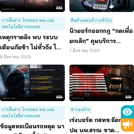
การสื่อสาร โทรคมนาคม และ
สินค้าและบริการทั่วไป
เทคโนโลยีสารสนเทศ
นิวยอร์กออกกฎ “กดเพื่อ
เหตุกราดยิง พบ ระบบ
ยกเลิก” คุมบริการ
เตือนภัยช้า ไม่ทั่วถึง ไม่
ออนไลน์ ต่ออายุสมาชิก
7 สิงหาคม 2569
ชัดเจน
8 สิงหาคม 2569
อัตโนมัติ
การสื่อสาร โทรคมนาคม และ
ข่าวองค์กร
เทคโนโลยีสารสนเทศ
เร่งบอร์ด กสทช.จัดการ
ข้อมูลทะเบียนรถหลุด นา
ปม นพ.สรณ ขาด