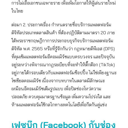
การไม่เอื้อเอกชนเฉพาะราย เพื่อเพิ่มโอกาสให้ผู้เล่นรายใหม่
ในไทย
ต่อมา 2. ประกาศเรื่อง กำหนดรายชื่อบริการแพลตฟอร์ม
ดิจิทัลประเภทตลาดสินค้า ที่ต้องปฏิบัติตามมาตรา 20 ภาย
ใต้พระราชกฤษฎีกาการประกอบธุรกิจบริการแพลตฟอร์ม
ดิจิทัล พ.ศ. 2565 หรือที่รู้จักกันว่า กฎหมายดีพีเอส (DPS)
ที่คุมเข้มแพลตฟอร์มอีคอมเมิร์ซแบบครบวงจร และปัจจุบัน
อยู่ระหว่างพิจารณากฎระเบียบที่จะทำให้ติ๊กต๊อก (TikTok)
อยู่ภายใต้กรอบเดียวกับแพลตฟอร์มช็อปปิ้ง ไม่ใช่เพียงฐานะ
โซเชียลคอมเมิร์ซ เนื่องจากบทบาทในตลาดมีลักษณะ
เหมือนอีคอมเมิร์ซเต็มรูปแบบ เพื่อปิดช่องโหว่ความ
ปลอดภัย ควบคุมมาตรฐานข้อมูล เพิ่มความโปร่งใส และ
ห้ามแพลตฟอร์มใช้กลไกทางเทคโนโลยีเพื่อกีดกันคู่แข่ง
เฟซบุ๊ก (
Facebook) กับช่อง