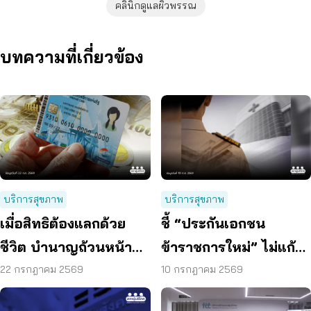
คลินิกดูแลผิวพรรณ
บทความที่เกี่ยวข้อง
บริการสุขภาพ
บริการสุขภาพ
เมื่อสิทธิต้องแลกด้วย
ชี้ “ประกันเอกชน
ชีวิต บำนาญถ้วนหน้า
ข้าราชการใหม่” ไม่แก้
คือคำตอบของสังคมสูง
ปัญหางบฯ ระยะยาว
22 กรกฎาคม 2569
10 กรกฎาคม 2569
วัย
เสนอรวมกองทุนสุขภาพ