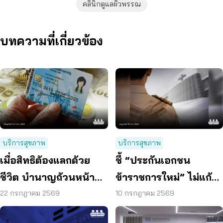
คลินิกดูแลผิวพรรณ
บทความที่เกี่ยวข้อง
บริการสุขภาพ
บริการสุขภาพ
เมื่อสิทธิต้องแลกด้วย
ชี้ “ประกันเอกชน
ชีวิต บำนาญถ้วนหน้า
ข้าราชการใหม่” ไม่แก้
คือคำตอบของสังคมสูง
ปัญหางบฯ ระยะยาว
22 กรกฎาคม 2569
10 กรกฎาคม 2569
วัย
เสนอรวมกองทุนสุขภาพ