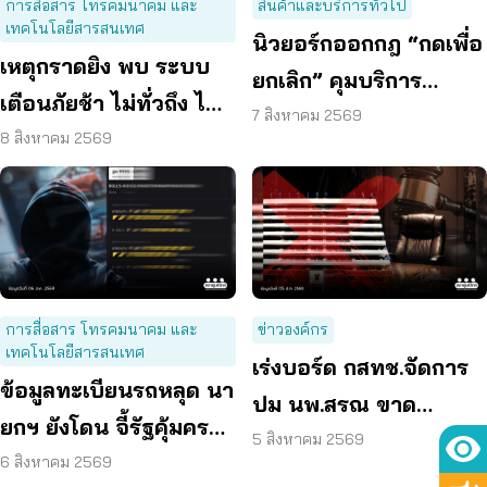
การสื่อสาร โทรคมนาคม และ
สินค้าและบริการทั่วไป
เทคโนโลยีสารสนเทศ
นิวยอร์กออกกฎ “กดเพื่อ
เหตุกราดยิง พบ ระบบ
ยกเลิก” คุมบริการ
เตือนภัยช้า ไม่ทั่วถึง ไม่
ออนไลน์ ต่ออายุสมาชิก
7 สิงหาคม 2569
ชัดเจน
8 สิงหาคม 2569
อัตโนมัติ
การสื่อสาร โทรคมนาคม และ
ข่าวองค์กร
เทคโนโลยีสารสนเทศ
เร่งบอร์ด กสทช.จัดการ
ข้อมูลทะเบียนรถหลุด นา
ปม นพ.สรณ ขาด
ยกฯ ยังโดน จี้รัฐคุ้มครอง
คุณสมบัติ ตามมติ
5 สิงหาคม 2569
ข้อมูลส่วนบุคคล
6 สิงหาคม 2569
กรรมการสรรหา